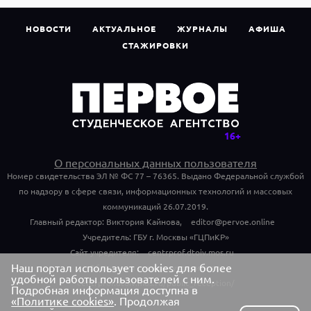
НОВОСТИ
АКТУАЛЬНОЕ
ЖУРНАЛЫ
АФИША
СТАЖИРОВКИ
О персональных данных пользователя
Номер свидетельства ЭЛ № ФС 77 – 76365. Выдано Федеральной службой
по надзору в сфере связи, информационных технологий и массовых
коммуникаций 26.07.2019.
Главный редактор: Виктория Кайнова,
editor@pervoe.online
Учредитель: ГБУ г. Москвы «ГЦПиКР»
Сайт учредителя:
centrprof.dtoiv.mos.ru
Наш портал использует cookies для более
Обращения граждан учредителю:
удобной работы пользователей с ним.
centrprof.dtoiv.mos.ru/public_reception/
Подробная информация доступна в
«Политике cookies»
. Продолжая