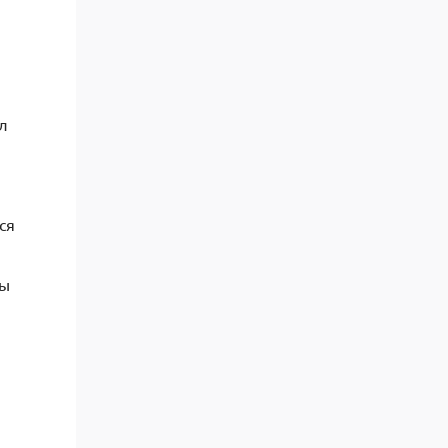
л
ся
ны