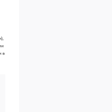
),
ии
и в