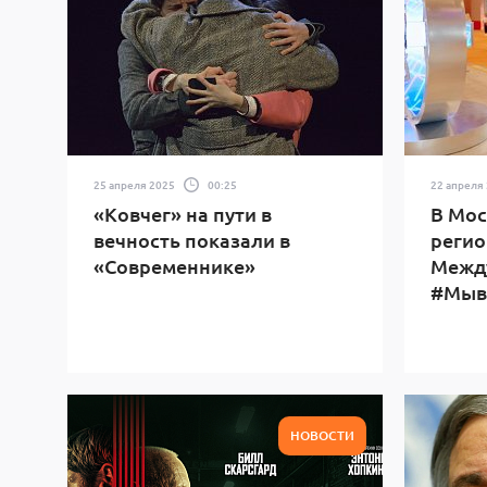
25 апреля 2025
00:25
22 апреля
«Ковчег» на пути в
В Мос
вечность показали в
регио
«Современнике»
Межд
#Мыв
НОВОСТИ