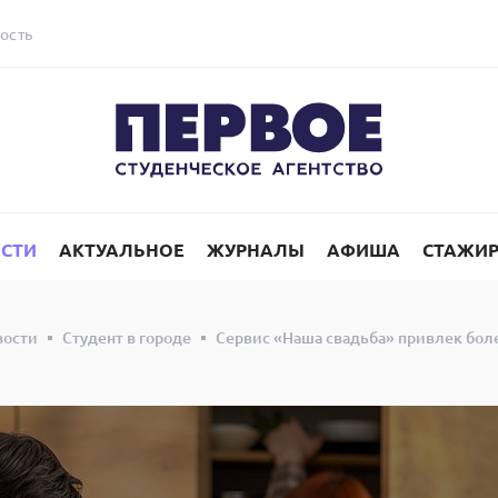
ость
СТИ
АКТУАЛЬНОЕ
ЖУРНАЛЫ
АФИША
СТАЖИ
вости
Студент в городе
Сервис «Наша свадьба» привлек бол