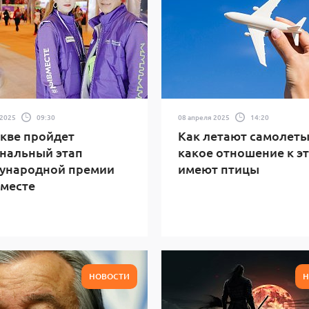
 2025
09:30
08 апреля 2025
14:20
кве пройдет
Как летают самолеты
нальный этап
какое отношение к э
ународной премии
имеют птицы
месте
НОВОСТИ
Н