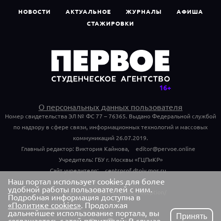
НОВОСТИ
АКТУАЛЬНОЕ
ЖУРНАЛЫ
АФИША
СТАЖИРОВКИ
О персональных данных пользователя
Номер свидетельства ЭЛ № ФС 77 – 76365. Выдано Федеральной службой
по надзору в сфере связи, информационных технологий и массовых
коммуникаций 26.07.2019.
Главный редактор: Виктория Кайнова,
editor@pervoe.online
Учредитель: ГБУ г. Москвы «ГЦПиКР»
Сайт учредителя:
centrprof.dtoiv.mos.ru
Наш портал использует cookies для более
Обращения граждан учредителю:
удобной работы пользователей с ним.
centrprof.dtoiv.mos.ru/public_reception/
Подробная информация доступна в
«Политике cookies»
. Продолжая
дальнейшее использование портала, вы
Принять
соглашаетесь с этой политикой. В случае