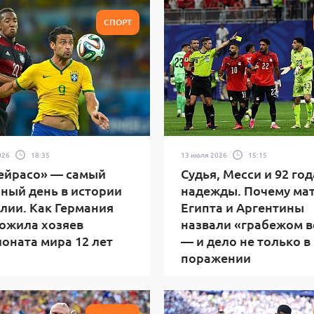
СПОРТ
026
18:35
13 июля 2026
15:15
ейрасо» — самый
Судья, Месси и 92 год
ный день в истории
надежды. Почему ма
лии. Как Германия
Египта и Аргентины
ожила хозяев
назвали «грабежом в
оната мира 12 лет
— и дело не только в
поражении