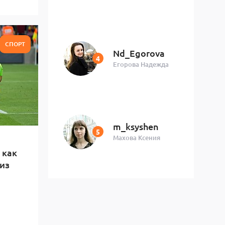
СПОРТ
Nd_Egorova
Егорова Надежда
m_ksyshen
Махова Ксения
 как
из
и