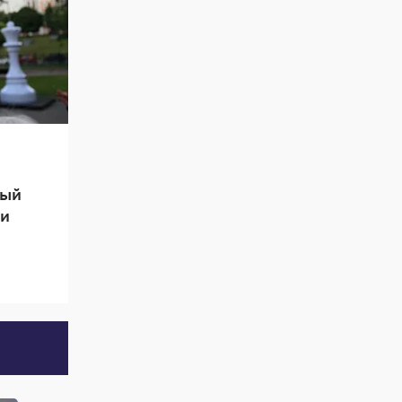
ный
чи