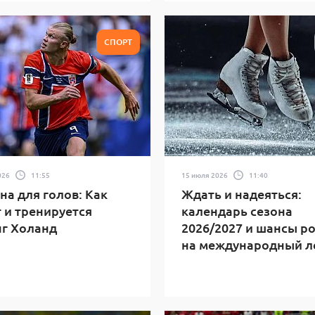
СПОРТ
026
11:55
15 июля 2026
11:40
а для голов: Как
Ждать и надеяться:
 и тренируется
календарь сезона
г Холанд
2026/2027 и шансы р
на международный л