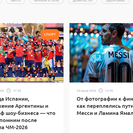
АВТО
АРМИЯ И ОПК
ДОБРОСТИ
ЗДОРОВЬЕ
СМОС
КУЛЬТУРА
ЛЕСНЫЕ ПОЖАРЫ
МУЗЫКА
ОБЩЕСТВО
ПОЛИТИКА
ПРОИСШЕСТВИЯ
ТЕННИС
ТЕХНОЛОГИИ И НАУКА
ХОЧУ СТАТЬ
СПОРТ
СЕ
026
17:30
24 июля 2026
13:45
а Испании,
От фотографии к фин
ение Аргентины и
как переплелись пут
ф шоу-бизнеса — что
Месси и Ламина Яма
помним после
а ЧМ-2026