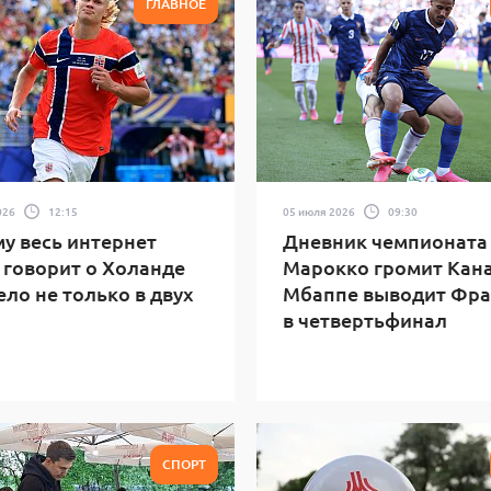
ГЛАВНОЕ
026
12:15
05 июля 2026
09:30
у весь интернет
Дневник чемпионата
 говорит о Холанде
Марокко громит Кана
ело не только в двух
Мбаппе выводит Фр
в четвертьфинал
СПОРТ