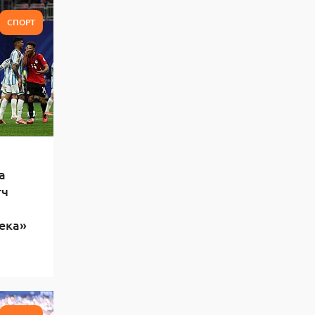
СПОРТ
а
тч
ека»