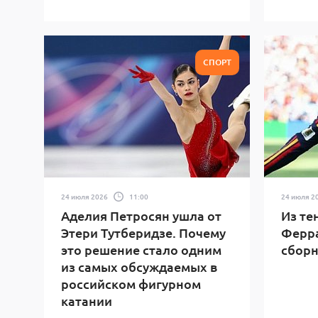
СПОРТ
24 июля 2026
11:00
24 июля 2
Аделия Петросян ушла от
Из те
Этери Тутберидзе. Почему
Ферра
это решение стало одним
сбор
из самых обсуждаемых в
российском фигурном
катании