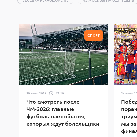
БЕСЕДКА PERVOE.ONLINE
ИЗ МОСКВЫ НА ОДИН ДЕНЬ
ИГРЫ
ИНТЕРНЕТ
КИНО
КНИГИ
КО
НАУКА
НЕДВИЖИМОСТЬ
НЕСКУЧНАЯ МОСКВА
ПУТЕШЕСТВИЯ
РЕЛИГИЯ
СПОРТ
ТЕАТРЫ
СПОРТ
ШОУ-БИЗНЕС
ЭКОЛОГИЯ
ЭКОНОМИКА
В
29 июля 2026
17:20
24 июля 2
Что смотреть после
Побед
ЧМ‑2026: главные
пораж
футбольные события,
триум
которых ждут болельщики
мы за
финал