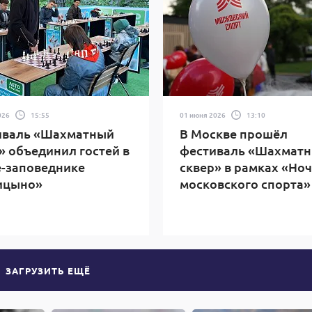
026
15:55
01 июня 2026
13:10
иваль «Шахматный
В Москве прошёл
» объединил гостей в
фестиваль «Шахмат
-заповеднике
сквер» в рамках «Но
ицыно»
московского спорта»
ЗАГРУЗИТЬ ЕЩЁ