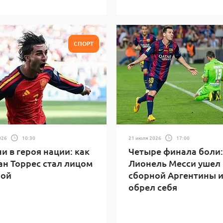
СПОРТ
026
10:30
21 июля 2026
17:00
ни в героя нации: как
Четыре финала боли:
н Торрес стал лицом
Лионель Месси ушел 
ной
сборной Аргентины 
обрел себя