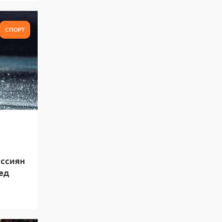
СПОРТ
оссиян
ед