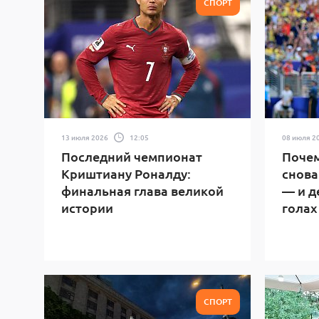
СПОРТ
13 июля 2026
12:05
08 июля 2
Последний чемпионат
Почем
Криштиану Роналду:
снова
финальная глава великой
— и д
истории
голах
СПОРТ