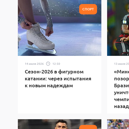
СПОРТ
14 июля 2026
12:50
13 июля 2
Сезон-2026 в фигурном
«Мин
катании: через испытания
позор
к новым надеждам
Брази
уничт
чемпи
назад