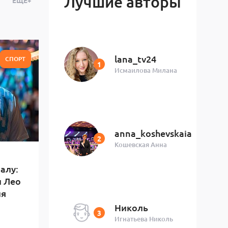
Лучшие авторы
ЕЩЁ+
lana_tv24
СПОРТ
Исмаилова Милана
anna_koshevskaia
Кошевская Анна
алу:
и Лео
ля
Николь
Игнатьева Николь