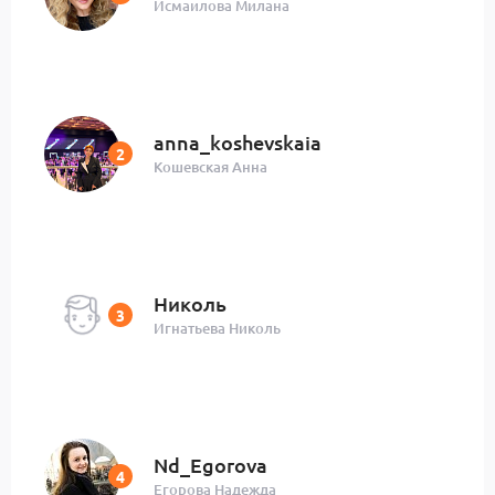
Исмаилова Милана
anna_koshevskaia
Кошевская Анна
Николь
Игнатьева Николь
Nd_Egorova
Егорова Надежда