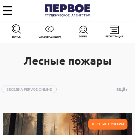
ВОЙТИ
РЕГИСТРАЦИЯ
ПОИСК
СЛАБОВИДЯЩИМ
Лесные пожары
БЕСЕДКА PERVOE.ONLINE
ЕЩЁ+
ИЗ МОСКВЫ НА ОДИН ДЕНЬ
АВТО
АРМИЯ И ОПК
ДОБРОСТИ
ЗДОРОВЬЕ
ИГРЫ
ИНТЕРНЕТ
КИНО
КНИГИ
ЛЕСНЫЕ ПОЖАРЫ
КОСМОС
КУЛЬТУРА
ЛЕСНЫЕ ПОЖАРЫ