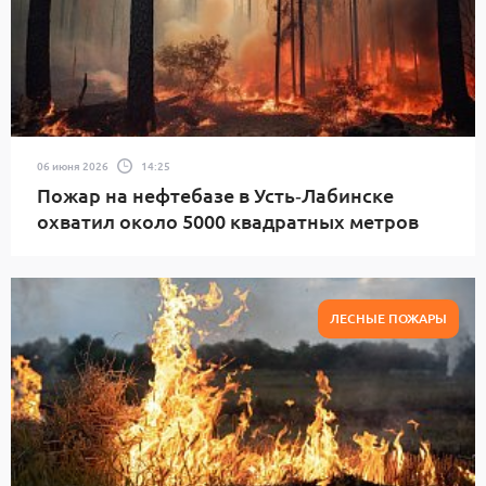
МУЗЫКА
НАУКА
НЕДВИЖИМОСТЬ
НЕСКУЧНАЯ МОСКВА
ОБЩЕСТВО
ПОЛИТИКА
ПРОИСШЕСТВИЯ
ПУТЕШЕСТВИЯ
РЕЛИГИЯ
СПОРТ
ТЕАТРЫ
ТЕННИС
06 июня 2026
14:25
ТЕХНОЛОГИИ И НАУКА
ХОЧУ СТАТЬ
Пожар на нефтебазе в Усть‑Лабинске
ШОУ-БИЗНЕС
ЭКОЛОГИЯ
ЭКОНОМИКА
охватил около 5000 квадратных метров
ВСЕ
ЛЕСНЫЕ ПОЖАРЫ