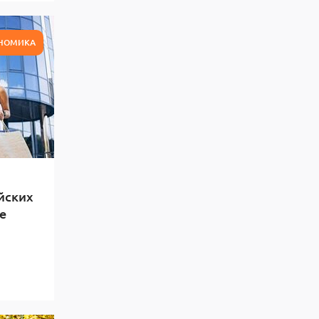
НОМИКА
йских
е