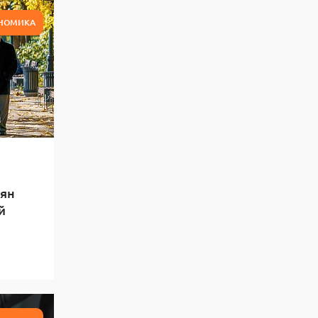
НОМИКА
ян
й