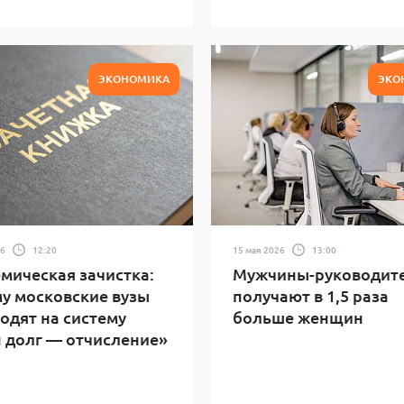
ЭКОНОМИКА
ЭКО
26
12:20
15 мая 2026
13:00
мическая зачистка:
Мужчины-руководит
у московские вузы
получают в 1,5 раза
одят на систему
больше женщин
 долг — отчисление»