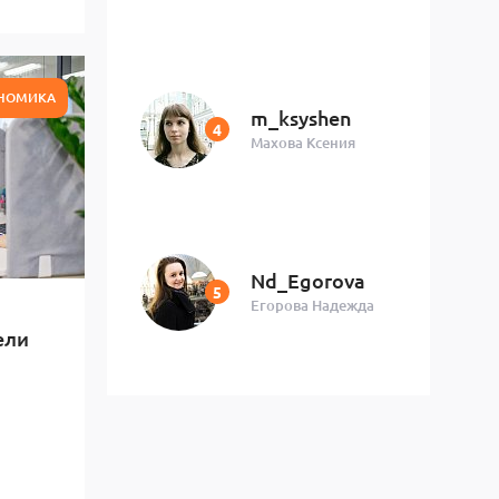
НОМИКА
m_ksyshen
Махова Ксения
Nd_Egorova
Егорова Надежда
ели