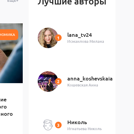
Лучшие авторы
ЕЩЁ+
lana_tv24
НОМИКА
Исмаилова Милана
anna_koshevskaia
Кошевская Анна
ние
ого
нного
Николь
Игнатьева Николь