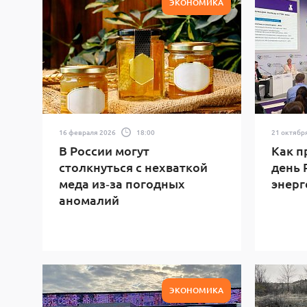
ЭКОНОМИКА
16 февраля 2026
18:00
21 октябр
В России могут
Как 
столкнуться с нехваткой
день 
меда из‑за погодных
энерг
аномалий
ЭКОНОМИКА