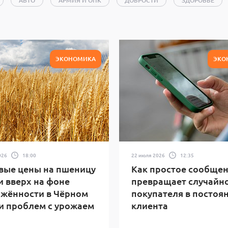
АВТО
АРМИЯ И ОПК
ДОБРОСТИ
ЗДОРОВЬЕ
СМОС
КУЛЬТУРА
ЛЕСНЫЕ ПОЖАРЫ
МУЗЫКА
ОБЩЕСТВО
ПОЛИТИКА
ПРОИСШЕСТВИЯ
ТЕННИС
ТЕХНОЛОГИИ И НАУКА
ХОЧУ СТАТЬ
ЭКОНОМИКА
ЭКО
СЕ
026
18:00
22 июля 2026
12:35
вые цены на пшеницу
Как простое сообще
 вверх на фоне
превращает случайн
жённости в Чёрном
покупателя в постоя
и проблем с урожаем
клиента