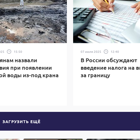
025
15:50
07 июля 2025
12:40
янам назвали
В России обсуждают
вия при появлении
введение налога на 
ой воды из-под крана
за границу
ЗАГРУЗИТЬ ЕЩЁ