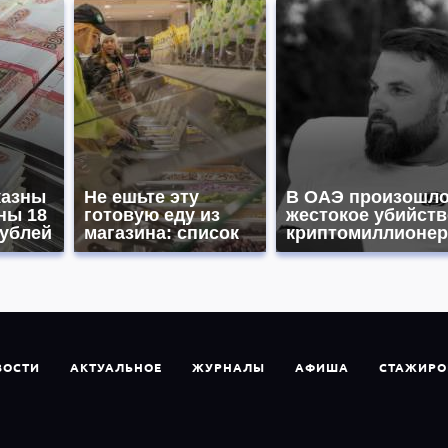
казны
Не ешьте эту
В ОАЭ произошл
ны 18
готовую еду из
жестокое убийств
ублей
магазина: список
криптомиллионер
ВОСТИ
АКТУАЛЬНОЕ
ЖУРНАЛЫ
АФИША
СТАЖИРО