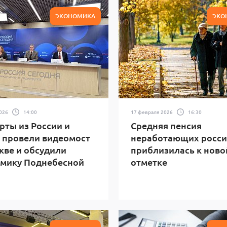
ЭКОНОМИКА
ЭКО
2026
14:00
17 февраля 2026
16:30
рты из России и
Средняя пенсия
 провели видеомост
неработающих росси
кве и обсудили
приблизилась к ново
мику Поднебесной
отметке