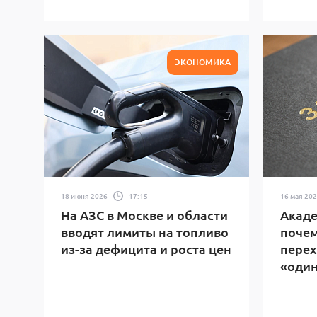
ЭКОНОМИКА
18 июня 2026
17:15
16 мая 20
На АЗС в Москве и области
Акаде
вводят лимиты на топливо
почем
из-за дефицита и роста цен
перех
«один