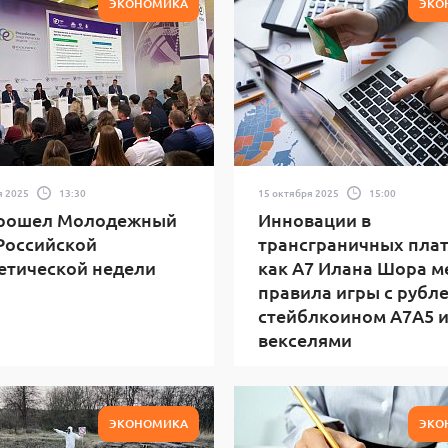
ЭКОНОМИКА
ЭКО
я 2025
13:30
15 октября 2025
15:00
прошел Молодежный
Инновации в
Российской
трансграничных плат
етической недели
как A7 Илана Шора м
правила игры с рубл
стейблкоином A7A5 
векселями
ЭКОНОМИКА
ЭКО