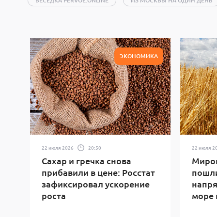
БЕСЕДКА PERVOE.ONLINE
ИЗ МОСКВЫ НА ОДИН ДЕНЬ
ИГРЫ
ИНТЕРНЕТ
КИНО
КНИГИ
КО
НАУКА
НЕДВИЖИМОСТЬ
НЕСКУЧНАЯ МОСКВА
ПУТЕШЕСТВИЯ
РЕЛИГИЯ
СПОРТ
ТЕАТРЫ
ЭКОНОМИКА
ШОУ-БИЗНЕС
ЭКОЛОГИЯ
ЭКОНОМИКА
В
22 июля 2026
20:50
22 июля 2
Сахар и гречка снова
Миро
прибавили в цене: Росстат
пошли
зафиксировал ускорение
напря
роста
море 