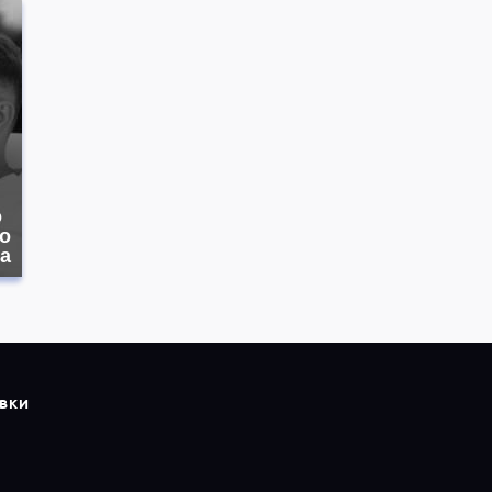
о
о
а
ВКИ