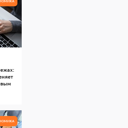
НОМИКА
ежах:
еняет
евым
и
НОМИКА