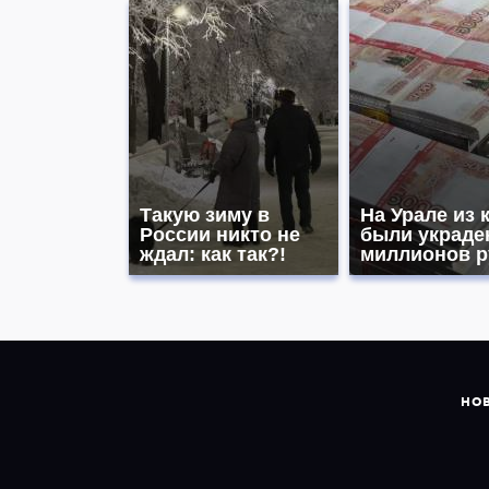
Такую зиму в
На Урале из 
России никто не
были украде
ждал: как так?!
миллионов р
НО