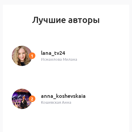
Лучшие авторы
lana_tv24
Исмаилова Милана
anna_koshevskaia
Кошевская Анна