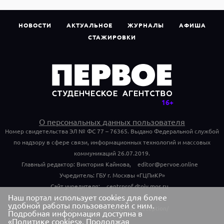
НОВОСТИ
АКТУАЛЬНОЕ
ЖУРНАЛЫ
АФИША
СТАЖИРОВКИ
О персональных данных пользователя
Номер свидетельства ЭЛ № ФС 77 – 76365. Выдано Федеральной службой
по надзору в сфере связи, информационных технологий и массовых
коммуникаций 26.07.2019.
Главный редактор: Виктория Кайнова,
editor@pervoe.online
Учредитель: ГБУ г. Москвы «ГЦПиКР»
Сайт учредителя:
centrprof.dtoiv.mos.ru
Наш портал использует cookies для более
Обращения граждан учредителю:
удобной работы пользователей с ним.
centrprof.dtoiv.mos.ru/public_reception/
Подробная информация доступна в
«Политике cookies»
. Продолжая