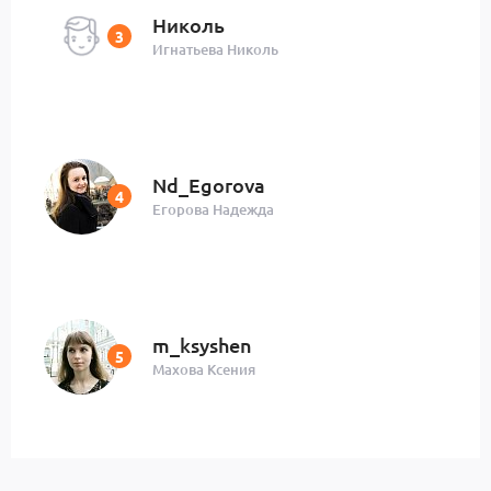
Николь
Игнатьева Николь
Nd_Egorova
Егорова Надежда
m_ksyshen
Махова Ксения