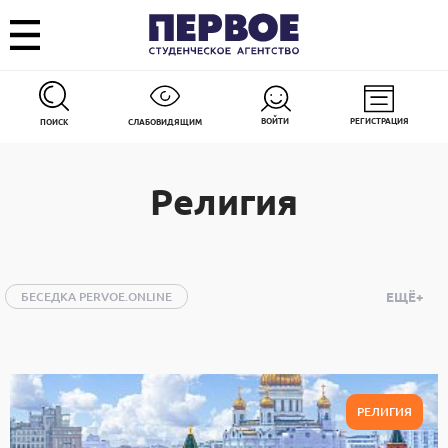
ВОЙТИ
РЕГИСТРАЦИЯ
ПОИСК
СЛАБОВИДЯЩИМ
Религия
БЕСЕДКА PERVOE.ONLINE
ЕЩЁ+
ИЗ МОСКВЫ НА ОДИН ДЕНЬ
АВТО
АРМИЯ И ОПК
ДОБРОСТИ
ЗДОРОВЬЕ
ИГРЫ
ИНТЕРНЕТ
КИНО
КНИГИ
РЕЛИГИЯ
КОСМОС
КУЛЬТУРА
ЛЕСНЫЕ ПОЖАРЫ