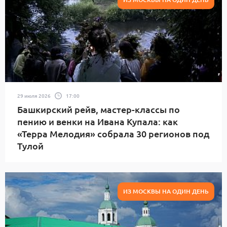
КОСМОС
КУЛЬТУРА
ЛЕСНЫЕ ПОЖАРЫ
МУЗЫКА
НАУКА
НЕДВИЖИМОСТЬ
НЕСКУЧНАЯ МОСКВА
ОБЩЕСТВО
ПОЛИТИКА
ПРОИСШЕСТВИЯ
ПУТЕШЕСТВИЯ
РЕЛИГИЯ
СПОРТ
ТЕАТРЫ
ТЕННИС
29 июля 2026
17:00
ТЕХНОЛОГИИ И НАУКА
ХОЧУ СТАТЬ
Башкирский рейв, мастер-классы по
ШОУ-БИЗНЕС
ЭКОЛОГИЯ
ЭКОНОМИКА
пению и венки на Ивана Купала: как
«Терра Мелодия» собрала 30 регионов под
ВСЕ
Тулой
ИЗ МОСКВЫ НА ОДИН ДЕНЬ