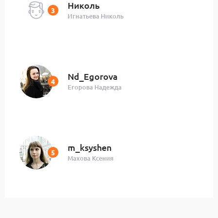
Николь
Игнатьева Николь
Nd_Egorova
Егорова Надежда
m_ksyshen
Махова Ксения