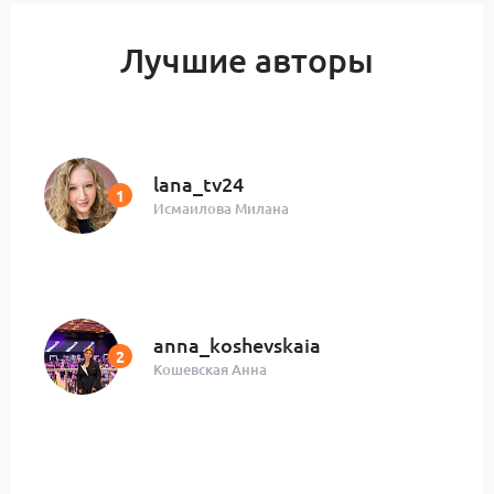
Лучшие авторы
lana_tv24
Исмаилова Милана
anna_koshevskaia
Кошевская Анна