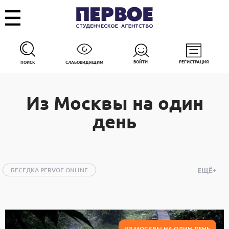
ВОЙТИ
РЕГИСТРАЦИЯ
ПОИСК
СЛАБОВИДЯЩИМ
Из Москвы на один
день
БЕСЕДКА PERVOE.ONLINE
ЕЩЁ+
ИЗ МОСКВЫ НА ОДИН ДЕНЬ
АВТО
АРМИЯ И ОПК
ДОБРОСТИ
ЗДОРОВЬЕ
ИГРЫ
ИНТЕРНЕТ
КИНО
КНИГИ
ИЗ МОСКВЫ НА ОДИН ДЕНЬ