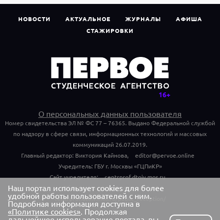
НОВОСТИ
АКТУАЛЬНОЕ
ЖУРНАЛЫ
АФИША
СТАЖИРОВКИ
О персональных данных пользователя
Номер свидетельства ЭЛ № ФС 77 – 76365. Выдано Федеральной службой
по надзору в сфере связи, информационных технологий и массовых
коммуникаций 26.07.2019.
Главный редактор: Виктория Кайнова,
editor@pervoe.online
Учредитель: ГБУ г. Москвы «ГЦПиКР»
Сайт учредителя:
centrprof.dtoiv.mos.ru
Наш портал использует cookies для более
Обращения граждан учредителю:
удобной работы пользователей с ним.
centrprof.dtoiv.mos.ru/public_reception/
Подробная информация доступна в
«Политике cookies»
. Продолжая
дальнейшее использование портала, вы