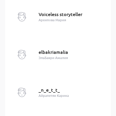
Voiceless storyteller
Архипова Мария
elbakriamalia
ЭльБакри Амалия
_n_e_t_t_
Айрапетян Карина