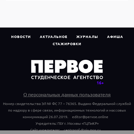
НОВОСТИ
АКТУАЛЬНОЕ
ЖУРНАЛЫ
АФИША
СТАЖИРОВКИ
О персональных данных пользователя
Номер свидетельства ЭЛ № ФС 77 – 76365. Выдано Федеральной службой
по надзору в сфере связи, информационных технологий и массовых
коммуникаций 26.07.2019.
editor@pervoe.online
Учредитель: ГБУ г. Москвы «ГЦПиКР»
Сайт учредителя:
centrprof.dtoiv.mos.ru