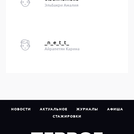
ЭльБакри Амалия
_n_e_t_t_
Айрапетян Карина
НОВОСТИ
АКТУАЛЬНОЕ
ЖУРНАЛЫ
АФИША
СТАЖИРОВКИ