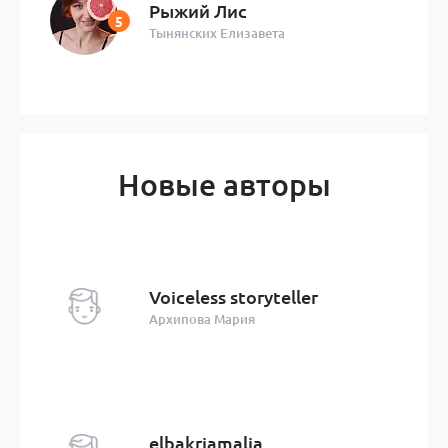
Рыжий Лис
Тынянских Елизавета
Новые авторы
Voiceless storyteller
Архипова Мария
elbakriamalia