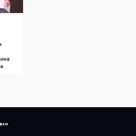
и
мика
ва
ВКИ