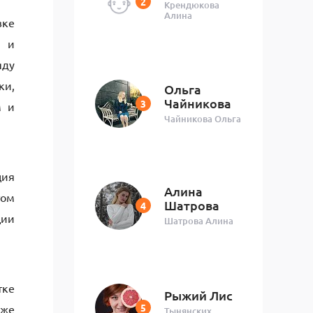
Крендюкова
Алина
вке
е и
яду
ки,
Ольга
Чайникова
м и
Чайникова Ольга
ция
Алина
том
Шатрова
ции
Шатрова Алина
тке
Рыжий Лис
кже
Тынянских