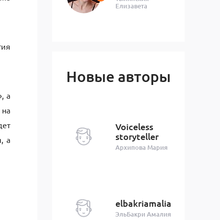
Елизавета
тия
Новые авторы
, а
 на
дет
Voiceless
storyteller
, а
Архипова Мария
elbakriamalia
ЭльБакри Амалия