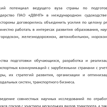
ий потенциал ведущего вуза страны по подгото
идерство ПАО «ДВМП» в международном судоходств
, стороны договорились объединить усилия по целому р
местно работать в интересах развития образования, нау
 городском, железнодорожном, автомобильном, морско
тва подготовки обучающихся, разработка и реализа
нспортных коммуникаций с зарубежными странами с уче
уры, их стратегий развития, организации и оптимиза
дальных систем, транспортного бизнеса.
ведение совместных научных исследований по отрабо
ся грузов с участием нескольких видов транспорта, а та