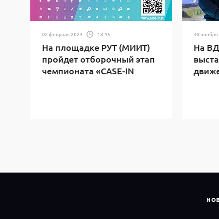
02 февраля 2024
18:15
30 ноября
На площадке РУТ (МИИТ)
На В
пройдет отборочный этап
выста
чемпионата «CASE-IN
движ
НО