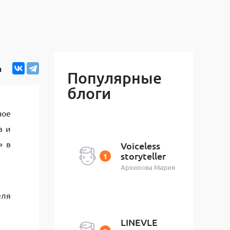
я
Популярные
блоги
ное
в и
» в
Voiceless
storyteller
Архипова Мария
еля
LINEVLE