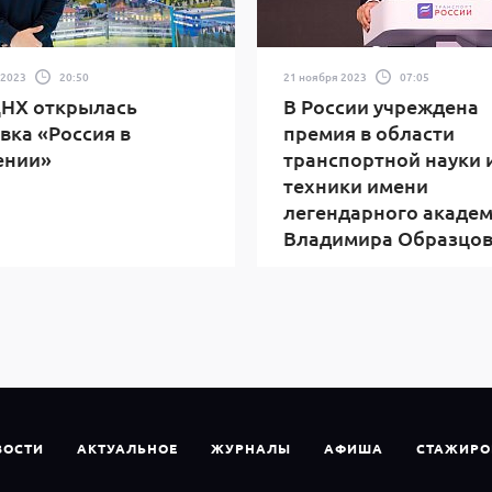
 2023
20:50
21 ноября 2023
07:05
ДНХ открылась
В России учреждена
вка «Россия в
премия в области
ении»
транспортной науки 
техники имени
легендарного акаде
Владимира Образцо
ВОСТИ
АКТУАЛЬНОЕ
ЖУРНАЛЫ
АФИША
СТАЖИРО