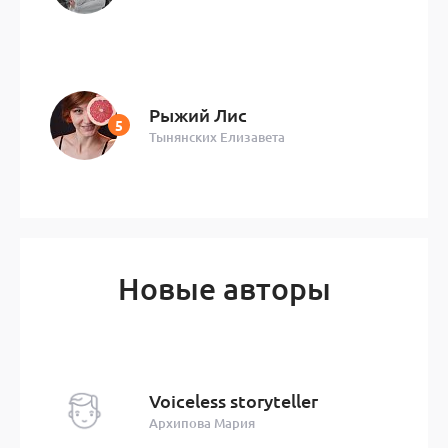
Рыжий Лис
Тынянских Елизавета
Новые авторы
Voiceless storyteller
Архипова Мария