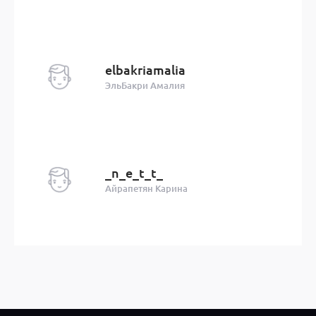
elbakriamalia
ЭльБакри Амалия
_n_e_t_t_
Айрапетян Карина