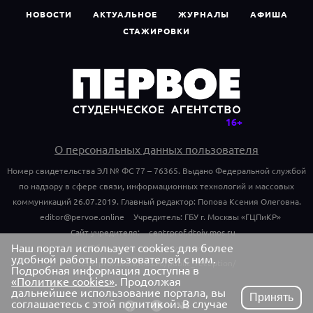
НОВОСТИ
АКТУАЛЬНОЕ
ЖУРНАЛЫ
АФИША
СТАЖИРОВКИ
О персональных данных пользователя
Номер свидетельства ЭЛ № ФС 77 – 76365. Выдано Федеральной службой
по надзору в сфере связи, информационных технологий и массовых
коммуникаций 26.07.2019. Главный редактор: Попова Ксения Олеговна.
editor@pervoe.online
Учредитель: ГБУ г. Москвы «ГЦПиКР»
Сайт учредителя:
centrprof.dtoiv.mos.ru
Наш портал использует cookies для более
Обращения граждан учредителю:
удобной работы пользователей с ним.
centrprof.dtoiv.mos.ru/public_reception/
Подробная информация доступна в
«Политике cookies»
. Продолжая
дальнейшее использование портала, вы
Принять
соглашаетесь с этой политикой. В случае