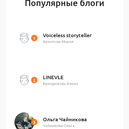
Популярные блоги
Voiceless storyteller
Архипова Мария
LINEVLE
Крендюкова Алина
Ольга Чайникова
Чайникова Ольга