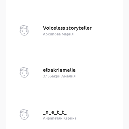
Voiceless storyteller
Архипова Мария
elbakriamalia
ЭльБакри Амалия
_n_e_t_t_
Айрапетян Карина