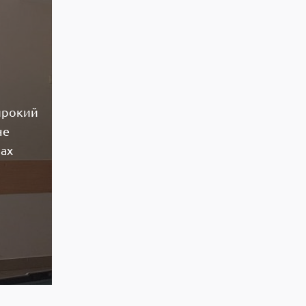
ирокий
не
рах