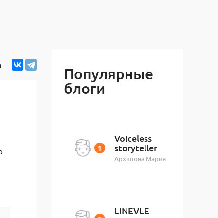
я
Популярные
блоги
Voiceless
storyteller
ю
Архипова Мария
LINEVLE