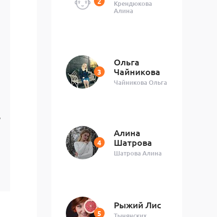
Крендюкова
Алина
Ольга
Чайникова
Чайникова Ольга
Алина
Шатрова
Шатрова Алина
Рыжий Лис
Тынянских