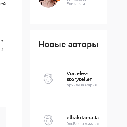
ной
Елизавета
го
Новые авторы
ли
Voiceless
storyteller
Архипова Мария
elbakriamalia
ЭльБакри Амалия