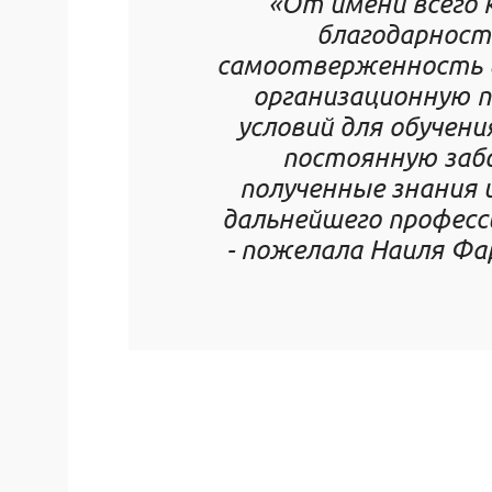
«От имени всего
благодарност
самоотверженность и
организационную п
условий для обучен
постоянную забо
полученные знания 
дальнейшего професс
- пожелала
Наиля Фа