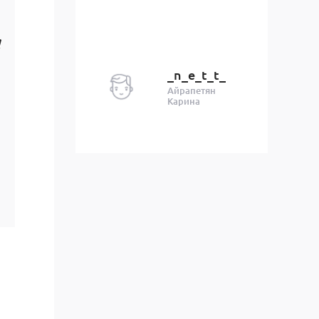
а
_n_e_t_t_
Айрапетян
Карина