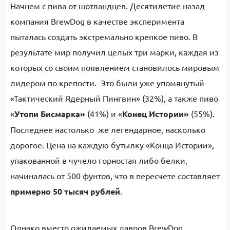
Начнем с пива от шотландцев. Десятилетие назад
компания BrewDog в качестве эксперимента
пыталась создать экстремально крепкое пиво. В
результате мир получил целых три марки, каждая из
которых со своим появлением становилось мировым
лидером по крепости. Это были уже упомянутый
«Тактический Ядерный Пингвин» (32%), а также пиво
«
Утопи Бисмарка»
(41%) и «
Конец Истории»
(55%).
Последнее настолько же легендарное, насколько
дорогое. Цена на каждую бутылку «Конца Истории»,
упакованной в чучело горностая либо белки,
начиналась от 500 фунтов, что в пересчете составляет
примерно 50 тысяч рублей
.
Однако вместо ожидаемых лавров BrewDog