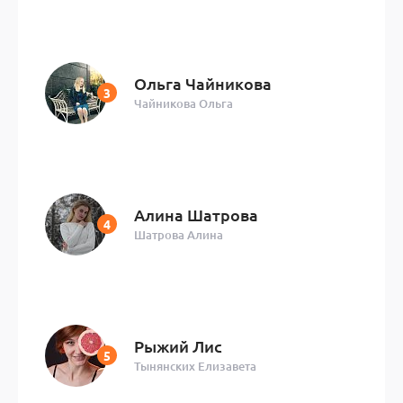
Ольга Чайникова
Чайникова Ольга
Алина Шатрова
Шатрова Алина
Рыжий Лис
Тынянских Елизавета