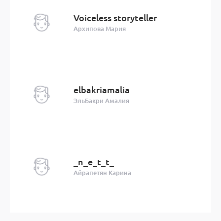
Voiceless storyteller
Архипова Мария
elbakriamalia
ЭльБакри Амалия
_n_e_t_t_
Айрапетян Карина