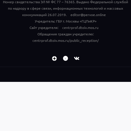
Номер свидетельства ЭЛ № ФС 77 – 76365. Выдано Федеральной службой
по надзору в сфере связи, информационных технологий и массовых
коммуникаций 26.07.2019.
editor@pervoe.online
Учредитель: ГБУ г. Москвы «ГЦПиКР»
Сайт учредителя:
centrprof.dtoiv.mos.ru
Обращения граждан учредителю:
centrprof.dtoiv.mos.ru/public_reception/