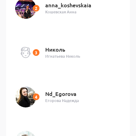
anna_koshevskaia
Кошевская Анна
Николь
Игнатьева Николь
Nd_Egorova
Егорова Надежда