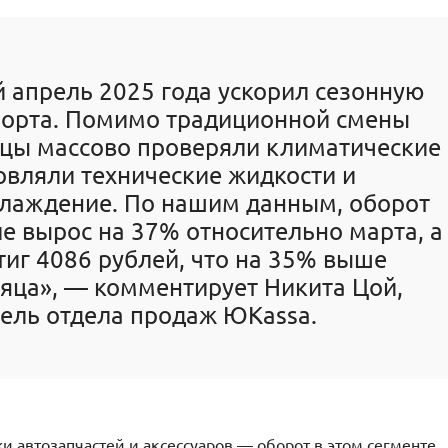
 апрель 2025 года ускорил сезонную
порта. Помимо традиционной смены
ьцы массово проверяли климатические
овляли технические жидкости и
хлаждение. По нашим данным, оборот
ле вырос на 37% относительно марта, а
тиг 4086 рублей, что на 35% выше
яца», — комментирует Никита Цой,
ель отдела продаж ЮKassa.
 автозапчастей и аксессуаров — оборот в этом сегменте