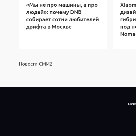
«Мы не про машины, а про
Xiaom
людей»: почему DNB
дизай
собирает сотни любителей
гибри
дрифта в Москве
под н
Noma
Новости СМИ2
НО