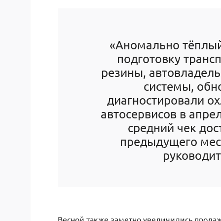
«Аномально тёплый
подготовку транс
резины, автовладел
системы, обн
диагностировали о
автосервисов в апре
средний чек дос
предыдущего мес
руководит
Весной также заметно увеличились продажи