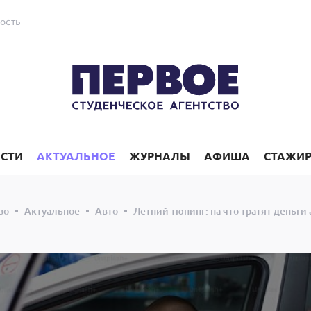
ость
СТИ
АКТУАЛЬНОЕ
ЖУРНАЛЫ
АФИША
СТАЖИ
во
Актуальное
Авто
Летний тюнинг: на что тратят деньг