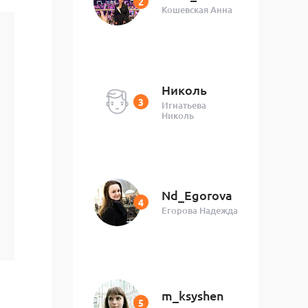
Кошевская Анна
Николь
Игнатьева
Николь
Nd_Egorova
Егорова Надежда
m_ksyshen