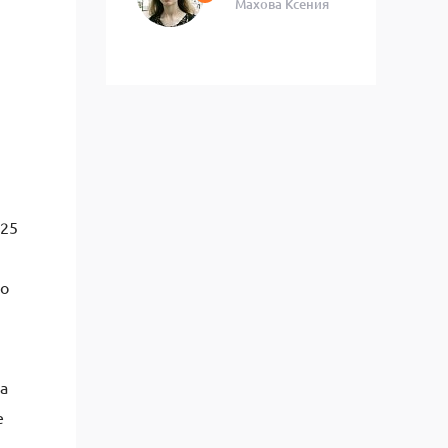
Махова Ксения
025
до
а
е