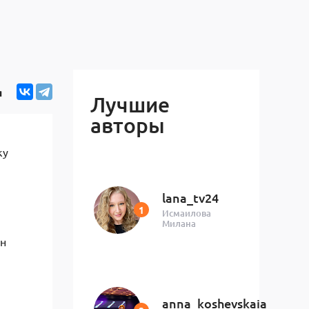
я
Лучшие
авторы
ку
lana_tv24
Исмаилова
Милана
ян
anna_koshevskaia