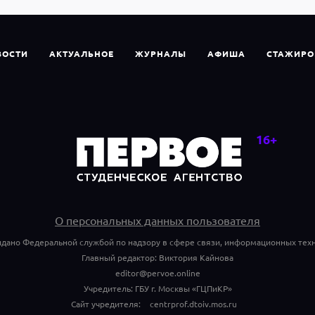
ВОСТИ
АКТУАЛЬНОЕ
ЖУРНАЛЫ
АФИША
СТАЖИРО
О персональных данных пользователя
ыдано Федеральной службой по надзору в сфере связи, информационных техн
Главный редактор: Виктория Кайнова
editor@pervoe.online
Учредитель: ГБУ г. Москвы «ГЦПиКР»
Сайт учредителя:
centrprof.dtoiv.mos.ru