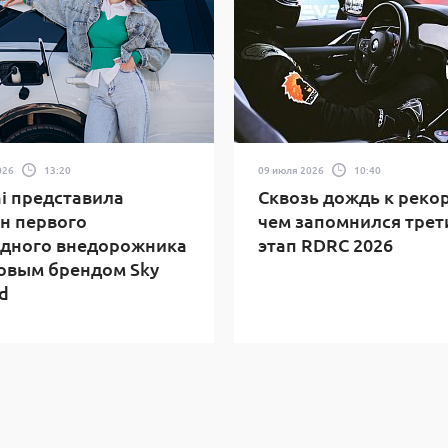
026
13:20
09 июля 2026
10:40
i представила
Сквозь дождь к реко
н первого
чем запомнился трет
дного внедорожника
этап RDRC 2026
овым брендом Sky
d