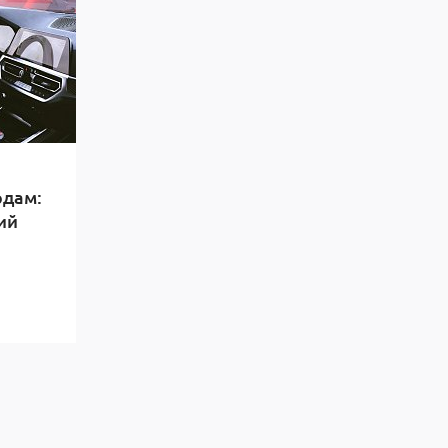
рдам:
ий