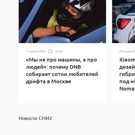
15 июля 2026
12:45
09 июля 2
«Мы не про машины, а про
Xiaom
людей»: почему DNB
дизай
собирает сотни любителей
гибри
дрифта в Москве
под н
Noma
Новости СМИ2