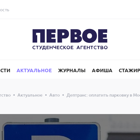
ость
СТИ
АКТУАЛЬНОЕ
ЖУРНАЛЫ
АФИША
СТАЖИ
тство
Актуальное
Авто
Дептранс: оплатить парковку в М