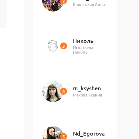
Кошевская Анна
Николь
Игнатьева
Николь
m_ksyshen
Махова Ксения
Nd_Egorova