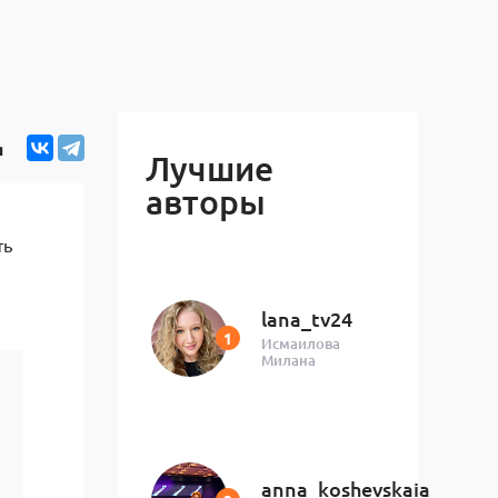
я
Лучшие
авторы
ть
lana_tv24
Исмаилова
Милана
anna_koshevskaia