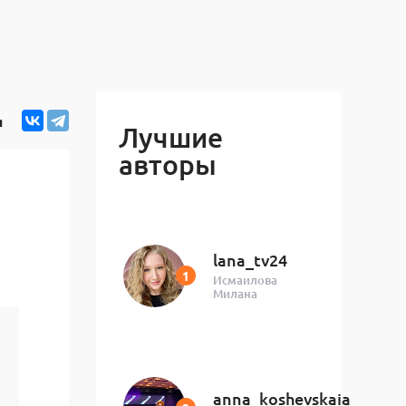
я
Лучшие
авторы
lana_tv24
Исмаилова
Милана
anna_koshevskaia