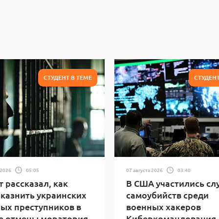
СТУДЕНТ В ТЕМЕ
СТУДЕНТ
 2026
05:05
07 августа 2026
03:40
 рассказал, как
В США участились сл
 казнить украинских
самоубийств среди
ых преступников в
военных хакеров
е отмены моратория
Киберкомандования