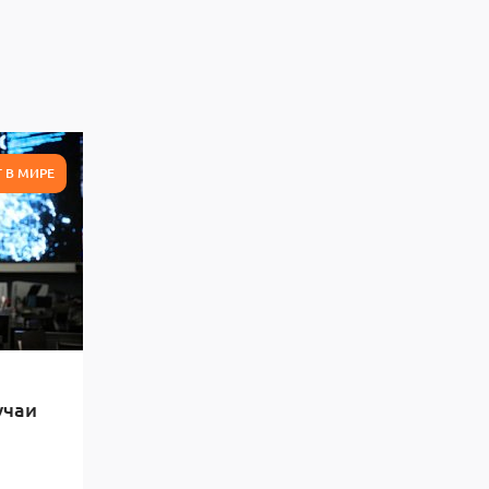
 В МИРЕ
учаи