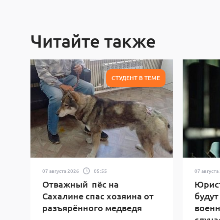
Читайте также
СТУДЕНТ В ТЕМЕ
07 августа 2026
05:55
07 августа
Отважный пёс на
Юрист
Сахалине спас хозяина от
будут
разъярённого медведя
военн
случа