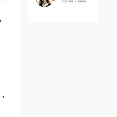
Махова Ксения
и
ую