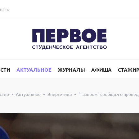
ость
СТИ
АКТУАЛЬНОЕ
ЖУРНАЛЫ
АФИША
СТАЖИ
ство
Актуальное
Энергетика
"Газпром" сообщил о провед