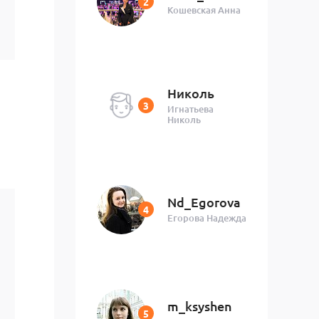
Кошевская Анна
Николь
Игнатьева
Николь
Nd_Egorova
Егорова Надежда
m_ksyshen