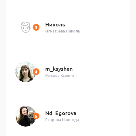
Николь
Игнатьева Николь
m_ksyshen
Махова Ксения
Nd_Egorova
Егорова Надежда