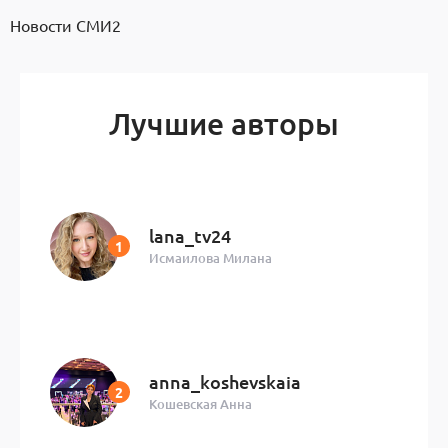
Новости СМИ2
Лучшие авторы
lana_tv24
Исмаилова Милана
anna_koshevskaia
Кошевская Анна