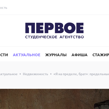
ость
СТИ
АКТУАЛЬНОЕ
ЖУРНАЛЫ
АФИША
СТАЖИ
ктуальное
Недвижимость
«Я на пределе, брат»: предельны