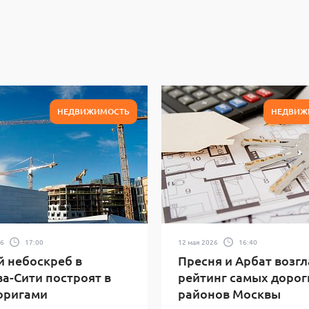
НЕДВИЖИМОСТЬ
НЕДВИЖ
26
17:00
12 мая 2026
16:40
 небоскреб в
Пресня и Арбат возг
а-Сити построят в
рейтинг самых дорог
оригами
районов Москвы