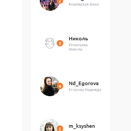
Кошевская Анна
Николь
Игнатьева
Николь
Nd_Egorova
Егорова Надежда
m_ksyshen