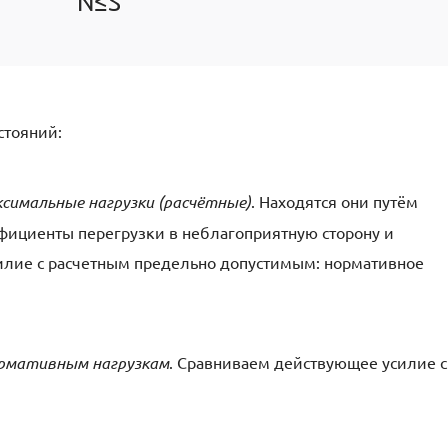
N≤S
стояний:
ксимальные нагрузки (расчётные)
. Находятся они путём
фициенты перегрузки в неблагоприятную сторону и
илие с расчетным предельно допустимым: нормативное
ормативным нагрузкам
. Сравниваем действующее усилие с