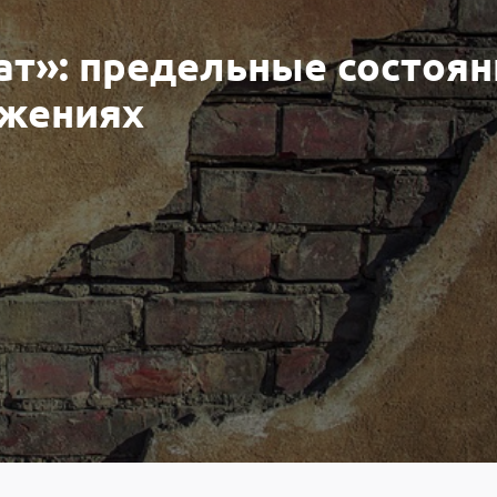
рат»: предельные состоя
ужениях