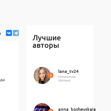
я
Лучшие
авторы
lana_tv24
Исмаилова
гда
Милана
anna_koshevskaia