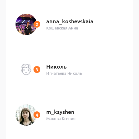
anna_koshevskaia
Кошевская Анна
Николь
Игнатьева Николь
m_ksyshen
Махова Ксения