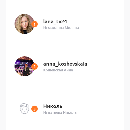
lana_tv24
Исмаилова Милана
anna_koshevskaia
Кошевская Анна
Николь
Игнатьева Николь