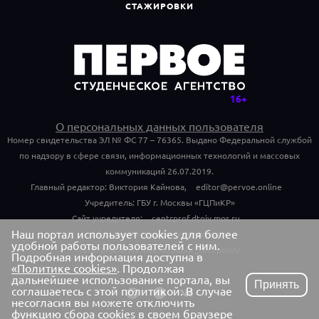
СТАЖИРОВКИ
О персональных данных пользователя
Номер свидетельства ЭЛ № ФС 77 – 76365. Выдано Федеральной службой
по надзору в сфере связи, информационных технологий и массовых
коммуникаций 26.07.2019.
Главный редактор: Виктория Кайнова,
editor@pervoe.online
Учредитель: ГБУ г. Москвы «ГЦПиКР»
Сайт учредителя:
centrprof.dtoiv.mos.ru
Наш портал использует cookies для более
Обращения граждан учредителю:
удобной работы пользователей с ним.
centrprof.dtoiv.mos.ru/public_reception/
Подробная информация доступна в
«Политике cookies»
. Продолжая
дальнейшее использование портала, вы
Принять
соглашаетесь с этой политикой. В случае
несогласия вы можете отключить
функцию сбора cookies в своем браузере