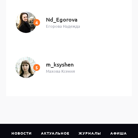
Nd_Egorova
Егорова Надежда
m_ksyshen
Махова Ксения
НОВОСТИ
АКТУАЛЬНОЕ
ЖУРНАЛЫ
АФИША