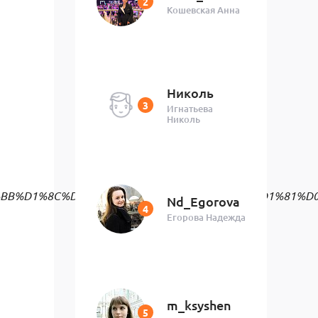
Кошевская Анна
Николь
Игнатьева
Николь
Nd_Egorova
Егорова Надежда
m_ksyshen