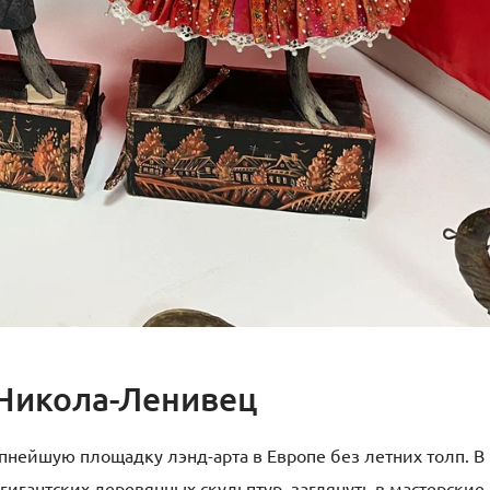
 Никола-Ленивец
пнейшую площадку лэнд-арта в Европе без летних толп. В
игантских деревянных скульптур, заглянуть в мастерские