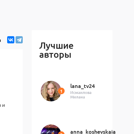
я
Лучшие
авторы
lana_tv24
Исмаилова
Милана
ы и
anna_koshevskaia