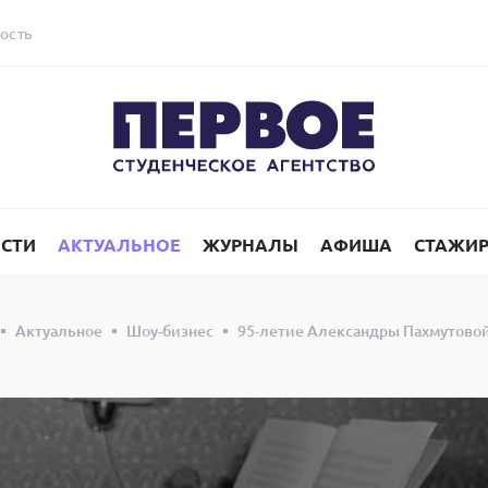
ость
СТИ
АКТУАЛЬНОЕ
ЖУРНАЛЫ
АФИША
СТАЖИ
Актуальное
Шоу-бизнес
95-летие Александры Пахмутовой