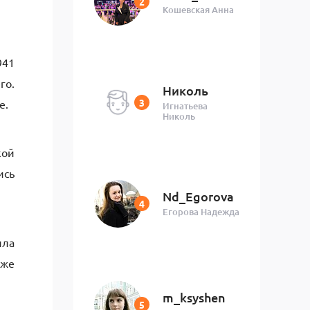
Кошевская Анна
941
го.
Николь
е.
Игнатьева
Николь
кой
ись
Nd_Egorova
Егорова Надежда
ила
 же
m_ksyshen