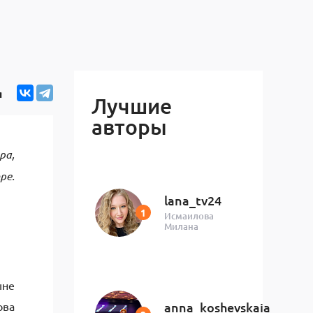
я
Лучшие
авторы
ра,
ре.
lana_tv24
Исмаилова
Милана
ыне
ова
anna_koshevskaia