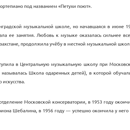
ортепиано под названием «Петухи поют».
линградской музыкальной школе, но начавшаяся в июне 1
ала ее занятия. Любовь к музыке оказалась сильнее все
азахстане, продолжила учёбу в местной музыкальной школ
ступила в Центральную музыкальную школу при Московс
а называлась Школа одаренных детей), в которой обучал
 искусства.
 отделение Московской консерватории, в 1953 году оконч
риона Шебалина, в 1956 году — успешно окончила у него