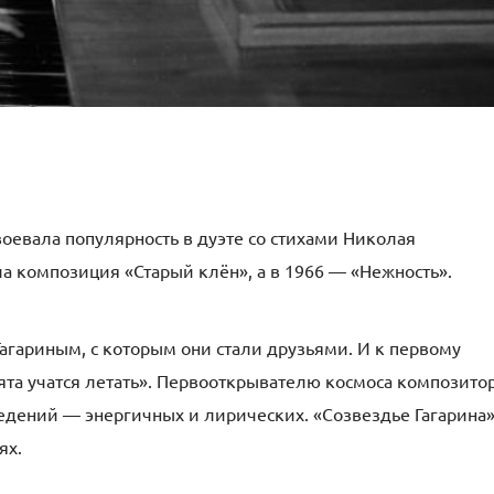
оевала популярность в дуэте со стихами Николая
ела композиция «Старый клён», а в 1966 — «Нежность».
агариным, с которым они стали друзьями. И к первому
ята учатся летать». Первооткрывателю космоса композито
едений — энергичных и лирических. «Созвездье Гагарина»
ях.