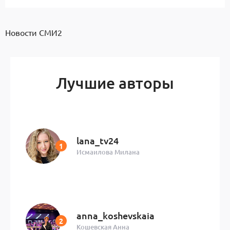
Новости СМИ2
Лучшие авторы
lana_tv24
Исмаилова Милана
anna_koshevskaia
Кошевская Анна