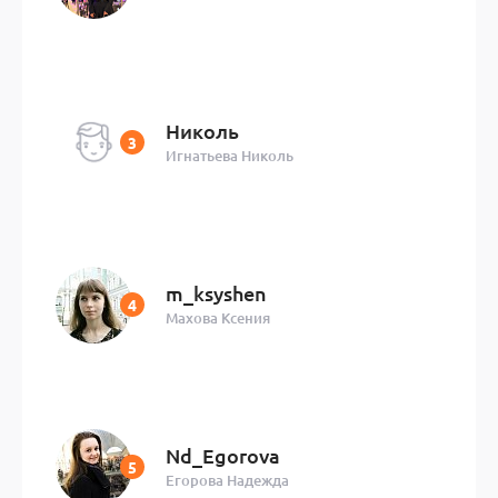
Николь
Игнатьева Николь
m_ksyshen
Махова Ксения
Nd_Egorova
Егорова Надежда