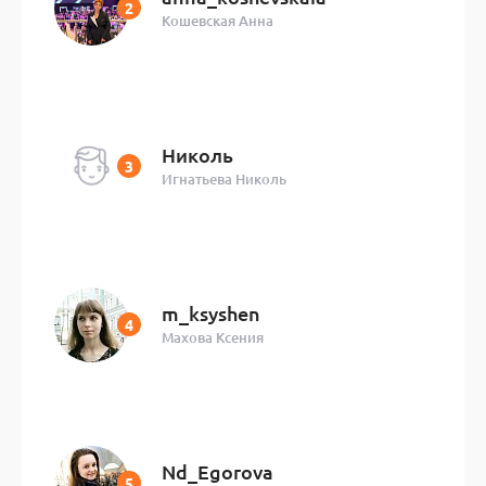
Кошевская Анна
Николь
Игнатьева Николь
m_ksyshen
Махова Ксения
Nd_Egorova