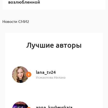
возлюбленной
Новости СМИ2
Лучшие авторы
lana_tv24
Исмаилова Милана
anna_koshevskaia