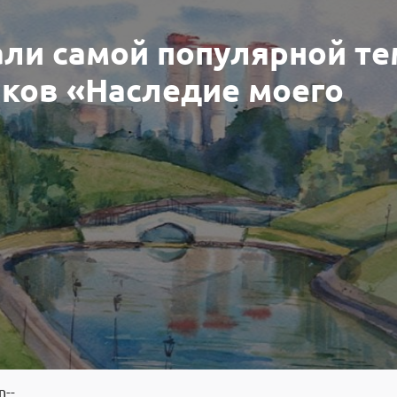
али самой популярной т
нков «Наследие моего
n--