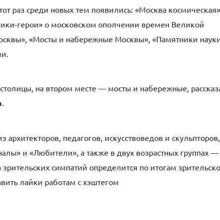
этот раз среди новых тем появились: «Москва космическая»
тники-герои» о московском ополчении времен Великой
осквы», «Мосты и набережные Москвы», «Памятники наук
ии.
столицы, на втором месте — мосты и набережные, рассказ
в
.
 архитекторов, педагогов, искусствоведов и скульпторов,
налы» и «Любители», а также в двух возрастных группах —
за зрительских симпатий определится по итогам зрительск
тавить лайки работам c хэштегом