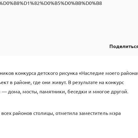
4%D0%B8%D1%82%D0%B5%D0%BB%D0%B8
Поделитьс
ников конкурса детского рисунка «Наследие моего района
т в районе, где они живут. В результате на конкурс
 — дома, мосты, памятники, беседки и многое другой.
и всех районов столицы, отметила заместитель мэра