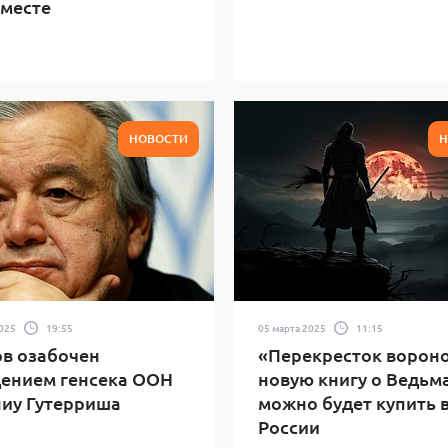
месте
НОВОСТИ
Н
2025
19:55
05 марта 2025
11:15
в озабочен
«Перекресток вороно
ением генсека ООН
новую книгу о Ведьм
иу Гутерриша
можно будет купить 
России