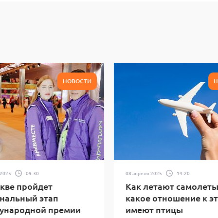
НОВОСТИ
Н
 2025
09:30
08 апреля 2025
14:20
кве пройдет
Как летают самолеты
нальный этап
какое отношение к э
ународной премии
имеют птицы