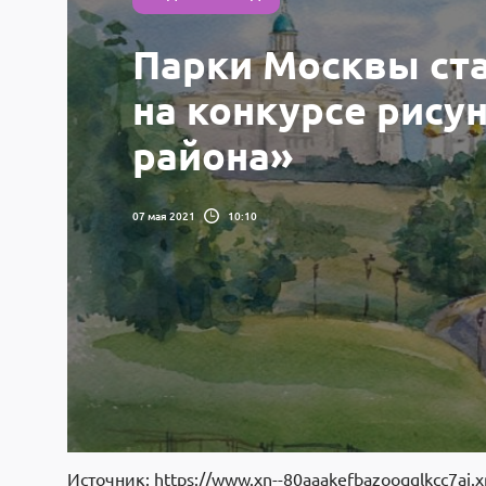
Парки Москвы ст
на конкурсе рису
района»
07 мая 2021
10:10
Источник: https://www.xn--80aaakefbazooqglkcc7ai.x