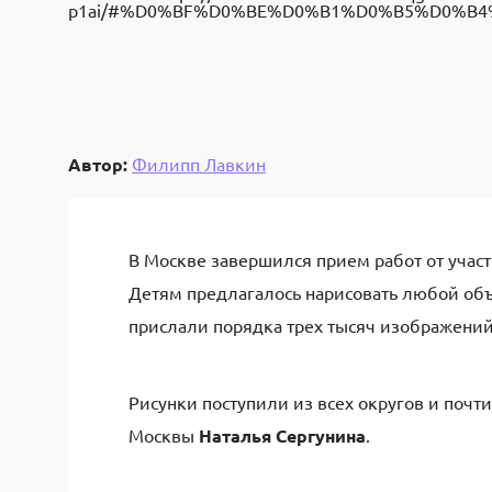
p1ai/#%D0%BF%D0%BE%D0%B1%D0%B5%D0%B
Автор:
Филипп Лавкин
В Москве завершился прием работ от участ
Детям предлагалось нарисовать любой объек
прислали порядка трех тысяч изображений
Рисунки поступили из всех округов и почт
Москвы
Наталья Сергунина
.