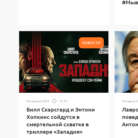
#Мыв
НОВОСТИ
08 апреля 2025
12:10
30 марта 
Билл Скарсгард и Энтони
Лавро
Хопкинс сойдутся в
повед
смертельной схватке в
Антон
триллере «Западня»