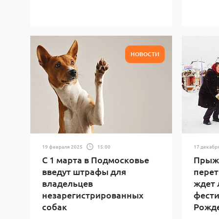
НОВОСТИ
19 февраля 2025
15:00
17 декабр
С 1 марта в Подмосковье
Прыжк
введут штрафы для
перет
владельцев
ждет 
незарегистрированных
фести
собак
Рожд