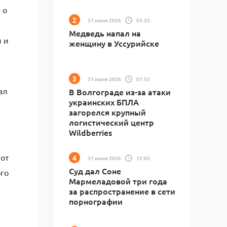
 о
31 июля 2026
03:25
Медведь напал на
и и
женщину в Уссурийске
31 июля 2026
07:55
ал
В Волгограде из-за атаки
украинских БПЛА
загорелся крупный
логистический центр
Wildberries
 от
31 июля 2026
12:05
Суд дал Соне
ого
Мармеладовой три года
за распространение в сети
порнографии