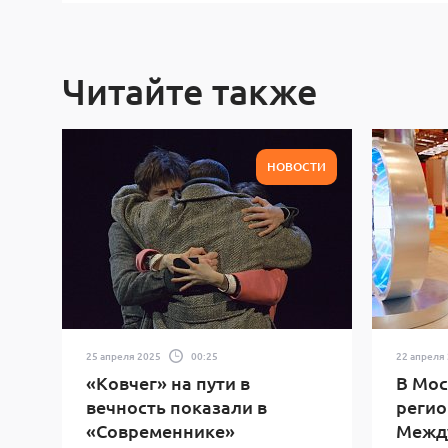
Читайте также
НОВОСТИ
25 апреля 2025
00:25
22 апреля
«Ковчег» на пути в
В Мос
вечность показали в
регио
«Современнике»
Межд