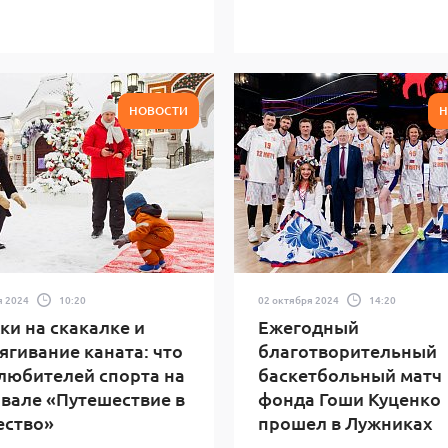
НОВОСТИ
Н
я 2024
10:20
02 октября 2024
14:20
и на скакалке и
Ежегодный
ягивание каната: что
благотворительный
любителей спорта на
баскетбольный матч
вале «Путешествие в
фонда Гоши Куценко
ество»
прошел в Лужниках