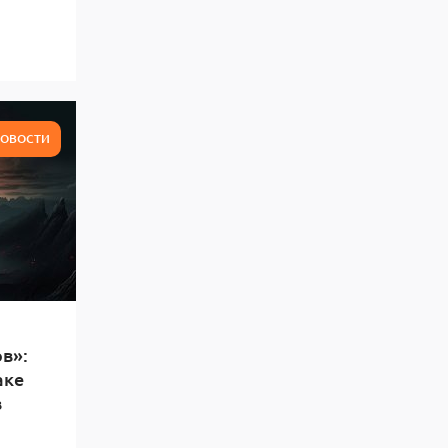
ОВОСТИ
в»:
аке
в