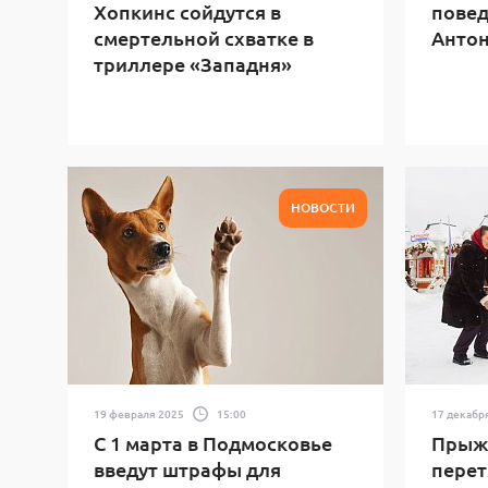
Хопкинс сойдутся в
повед
смертельной схватке в
Антон
триллере «Западня»
НОВОСТИ
19 февраля 2025
15:00
17 декабр
С 1 марта в Подмосковье
Прыжк
введут штрафы для
перет