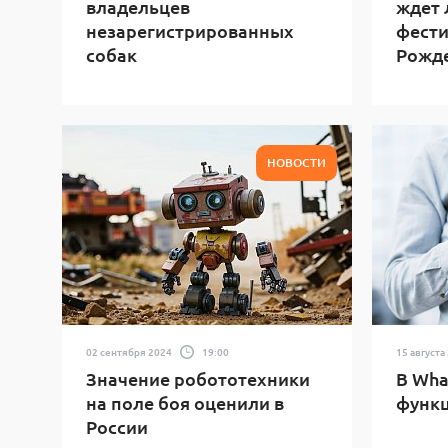
владельцев
ждет 
незарегистрированных
фести
собак
Рожд
НОВОСТИ
02 сентября 2024
19:00
15 августа
Значение робототехники
В Wha
на поле боя оценили в
функ
России