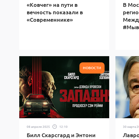
«Ковчег» на пути в
В Мос
вечность показали в
регио
«Современнике»
Межд
#Мыв
НОВОСТИ
08 апреля 2025
12:10
30 марта 
Билл Скарсгард и Энтони
Лавро