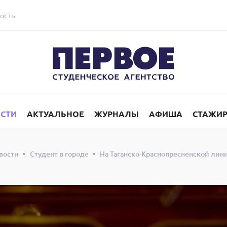
ость
СТИ
АКТУАЛЬНОЕ
ЖУРНАЛЫ
АФИША
СТАЖИ
вости
Студент в городе
На Таганско-Краснопресненской лин