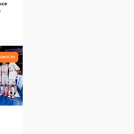
аке
в
ОВОСТИ