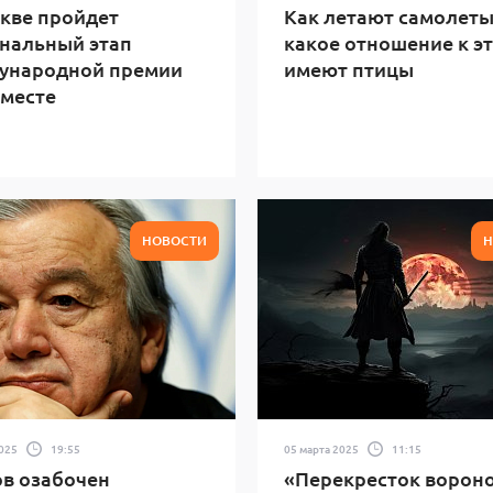
кве пройдет
Как летают самолеты
нальный этап
какое отношение к э
ународной премии
имеют птицы
месте
НОВОСТИ
Н
2025
19:55
05 марта 2025
11:15
в озабочен
«Перекресток вороно