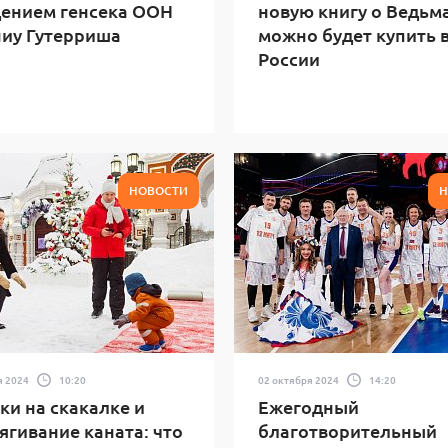
ением генсека ООН
новую книгу о Ведьм
иу Гутерриша
можно будет купить 
России
НОВОСТИ
Н
я 2024
10:20
02 октября 2024
14:20
и на скакалке и
Ежегодный
ягивание каната: что
благотворительный