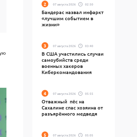
07 августа 2026
02:50
Бандерас назвал инфаркт
«лучшим событием в
жизни»
07 августа 2026
03:40
ную
В США участились случаи
самоубийств среди
военных хакеров
Киберкомандования
07 августа 2026
05:55
Отважный пёс на
Сахалине спас хозяина от
разъярённого медведя
07 августа 2026
05:05