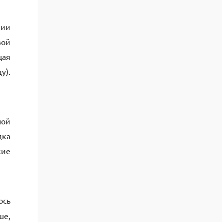
мии
вой
щая
у).
ной
дка
кие
ось
ше,