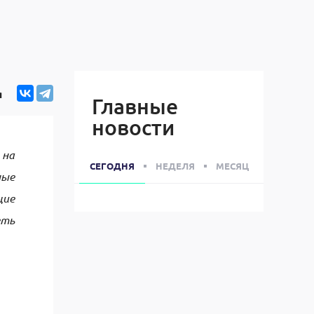
я
Главные
новости
 на
СЕГОДНЯ
НЕДЕЛЯ
МЕСЯЦ
ные
щие
еть