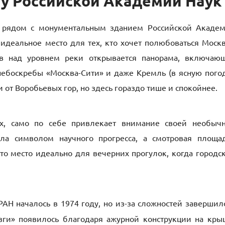
а
у Российской Академии Наук
я рядом с монументальным зданием Российской Акаде
 идеальное место для тех, кто хочет полюбоваться Моск
ов над уровнем реки открывается панорама, включаю
небоскребы «Москва-Сити» и даже Кремль (в ясную погод
 от Воробьевых гор, но здесь гораздо тише и спокойнее.
ах, само по себе привлекает внимание своей необыч
ала символом научного прогресса, а смотровая площа
Это место идеально для вечерних прогулок, когда городс
АН началось в 1974 году, но из-за сложностей завершил
зги» появилось благодаря ажурной конструкции на кры