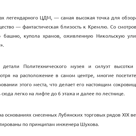
жах легендарного ЦДМ, — самая высокая точка для обзор
щество — фантастическая близость к Кремлю. Со смотро
ю башню, купола храмов, оживленную Никольскую ули
».
 детали Политехнического музея и силуэт высотки
отря на расположение в самом центре, многие посетит
вовании этого места, что делает его настоящим сокрови
сюда легко на лифте до 6 этажа и далее по лестнице.
 основаниях снесенных Лубянских торговых рядов XIX ве
тированы по принципам инженера Шухова.