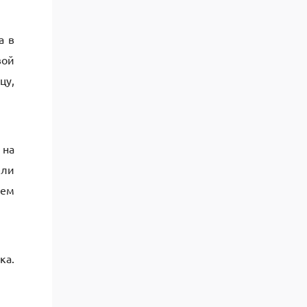
а в
вой
цу,
 на
ели
щем
ка.