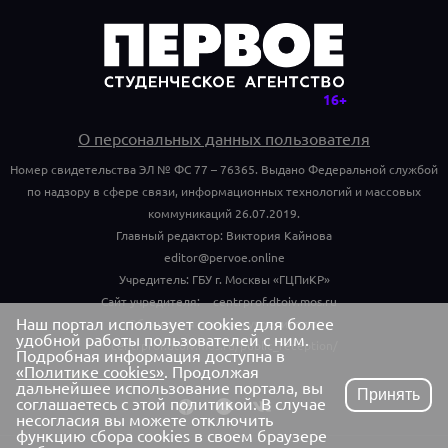
О персональных данных пользователя
Номер свидетельства ЭЛ № ФС 77 – 76365. Выдано Федеральной службой
по надзору в сфере связи, информационных технологий и массовых
коммуникаций 26.07.2019.
Главный редактор: Виктория Кайнова
editor@pervoe.online
Учредитель: ГБУ г. Москвы «ГЦПиКР»
Сайт учредителя:
centrprof.dtoiv.mos.ru
Наш портал использует cookies для более
Обращения граждан учредителю:
удобной работы пользователей с ним.
centrprof.dtoiv.mos.ru/public_reception/
Подробная информация доступна в
«Политике cookies»
. Продолжая
дальнейшее использование портала, вы
Принять
соглашаетесь с этой политикой. В случае
несогласия вы можете отключить
функцию сбора cookies в своем браузере