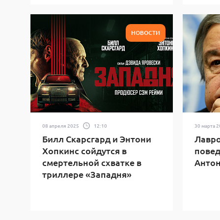
НОВОСТИ
08 апреля 2025
12:10
30 марта 
Билл Скарсгард и Энтони
Лавро
Хопкинс сойдутся в
повед
смертельной схватке в
Антон
триллере «Западня»