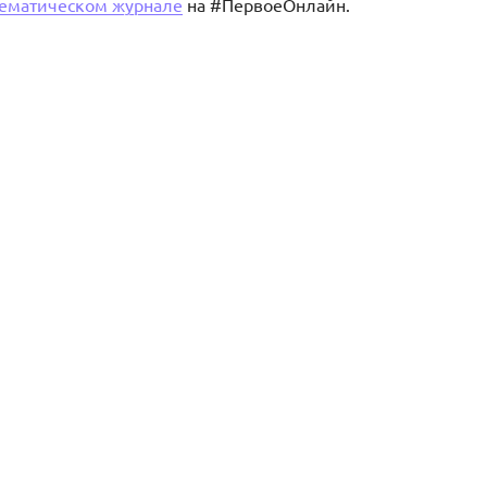
ематическом журнале
на #ПервоеОнлайн.