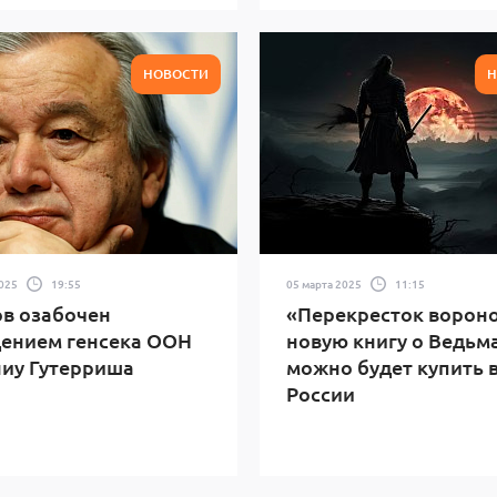
НОВОСТИ
Н
2025
19:55
05 марта 2025
11:15
в озабочен
«Перекресток вороно
ением генсека ООН
новую книгу о Ведьм
иу Гутерриша
можно будет купить 
России