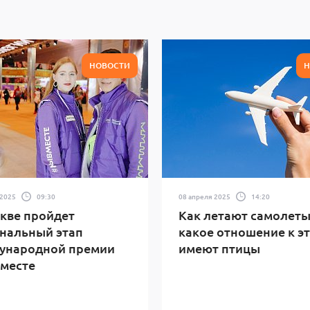
НОВОСТИ
Н
 2025
09:30
08 апреля 2025
14:20
кве пройдет
Как летают самолеты
нальный этап
какое отношение к э
ународной премии
имеют птицы
месте