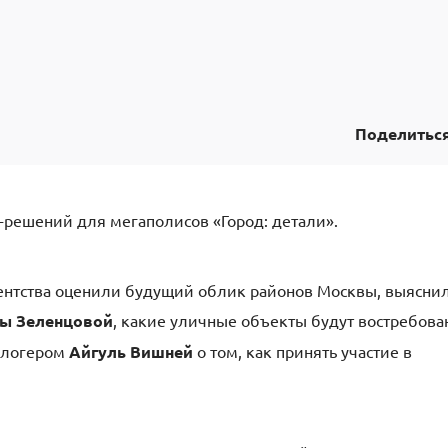
Поделитьс
-решений для мегаполисов «Город: детали».
гентства оценили будущий облик районов Москвы, выясни
ы Зеленцовой
, какие уличные объекты будут востребов
блогером
Айгуль Вишней
о том, как принять участие в