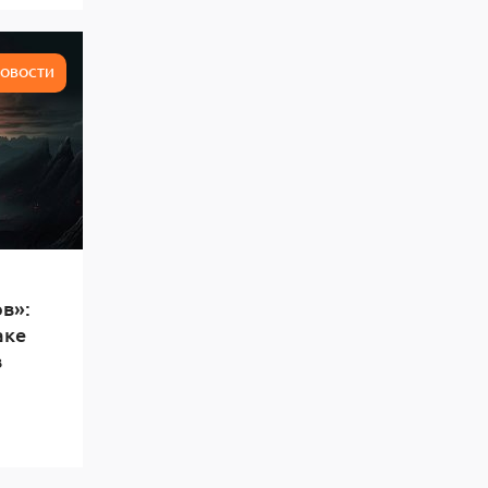
ОВОСТИ
в»:
аке
в