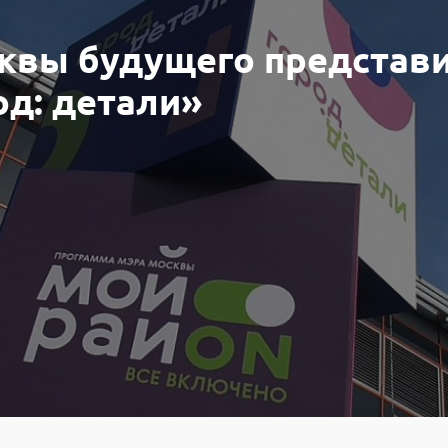
сквы будущего представ
од: детали»