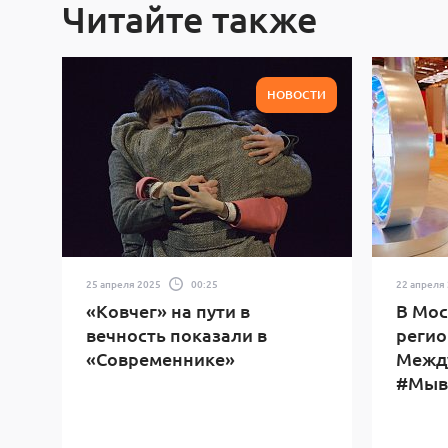
Читайте также
НОВОСТИ
25 апреля 2025
00:25
22 апреля
«Ковчег» на пути в
В Мос
вечность показали в
регио
«Современнике»
Межд
#Мыв