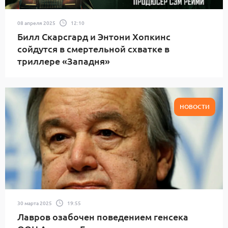
08 апреля 2025
12:10
Билл Скарсгард и Энтони Хопкинс
сойдутся в смертельной схватке в
триллере «Западня»
НОВОСТИ
30 марта 2025
19:55
Лавров озабочен поведением генсека