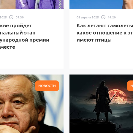
 2025
09:30
08 апреля 2025
14:20
кве пройдет
Как летают самолеты
нальный этап
какое отношение к э
ународной премии
имеют птицы
месте
НОВОСТИ
Н