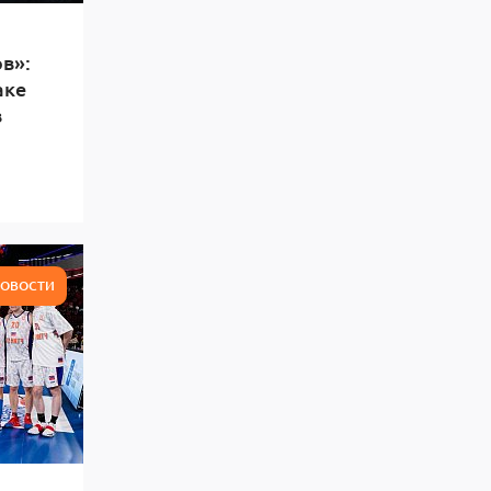
в»:
аке
в
ОВОСТИ