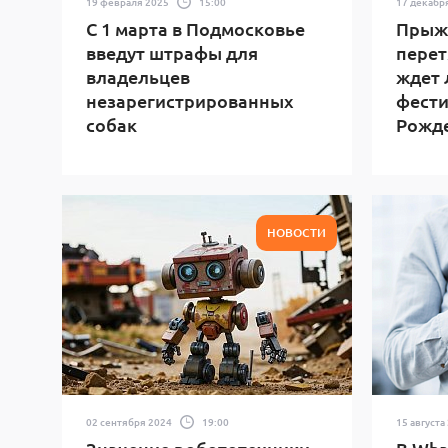
19 февраля 2025
15:00
17 декабр
С 1 марта в Подмосковье
Прыжк
введут штрафы для
перет
владельцев
ждет 
незарегистрированных
фести
собак
Рожд
НОВОСТИ
02 сентября 2024
19:00
15 августа