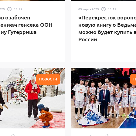
2025
19:55
05 марта 2025
11:15
в озабочен
«Перекресток вороно
ением генсека ООН
новую книгу о Ведьм
иу Гутерриша
можно будет купить 
России
НОВОСТИ
Н