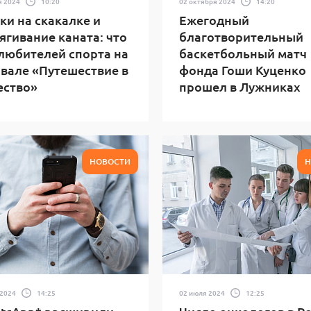
я 2024
10:20
02 октября 2024
14:20
и на скакалке и
Ежегодный
ягивание каната: что
благотворительный
любителей спорта на
баскетбольный матч
вале «Путешествие в
фонда Гоши Куценко
ество»
прошел в Лужниках
НОВОСТИ
Н
 2024
14:25
02 июля 2024
12:25