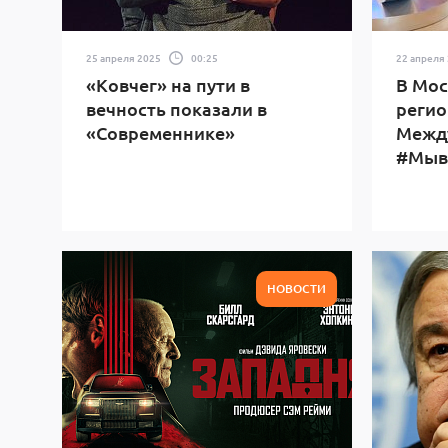
25 апреля 2025
00:25
22 апреля
«Ковчег» на пути в
В Мос
вечность показали в
регио
«Современнике»
Межд
#Мыв
НОВОСТИ