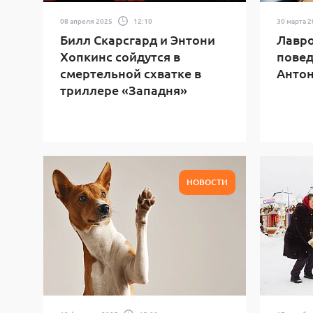
08 апреля 2025
12:10
30 марта 
Билл Скарсгард и Энтони
Лавро
Хопкинс сойдутся в
повед
смертельной схватке в
Антон
триллере «Западня»
НОВОСТИ