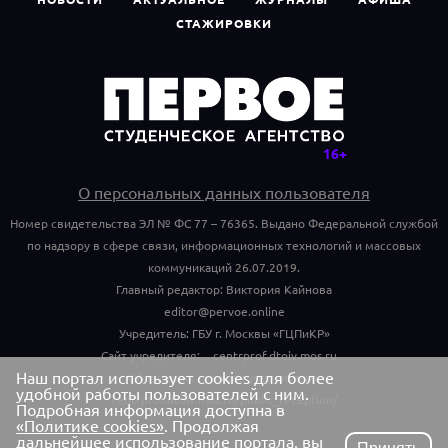
СТАЖИРОВКИ
О персональных данных пользователя
Номер свидетельства ЭЛ № ФС 77 – 76365. Выдано Федеральной службой
по надзору в сфере связи, информационных технологий и массовых
коммуникаций 26.07.2019.
Главный редактор: Виктория Кайнова
editor@pervoe.online
Учредитель: ГБУ г. Москвы «ГЦПиКР»
Сайт учредителя:
centrprof.dtoiv.mos.ru
Наш портал использует cookies для более
Обращения граждан учредителю:
удобной работы пользователей с ним.
centrprof.dtoiv.mos.ru/public_reception/
Подробная информация доступна в
«Политике cookies»
. Продолжая
дальнейшее использование портала, вы