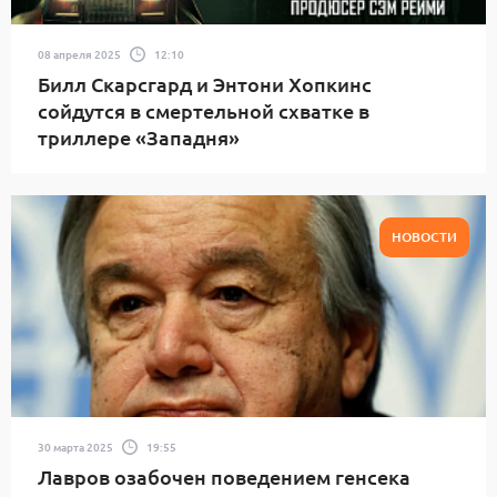
08 апреля 2025
12:10
Билл Скарсгард и Энтони Хопкинс
сойдутся в смертельной схватке в
триллере «Западня»
НОВОСТИ
30 марта 2025
19:55
Лавров озабочен поведением генсека