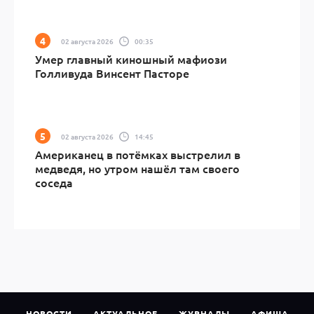
02 августа 2026
00:35
Умер главный киношный мафиози
Голливуда Винсент Пасторе
02 августа 2026
14:45
Американец в потёмках выстрелил в
медведя, но утром нашёл там своего
соседа
НОВОСТИ
АКТУАЛЬНОЕ
ЖУРНАЛЫ
АФИША