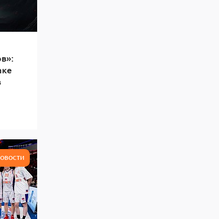
в»:
аке
в
ОВОСТИ