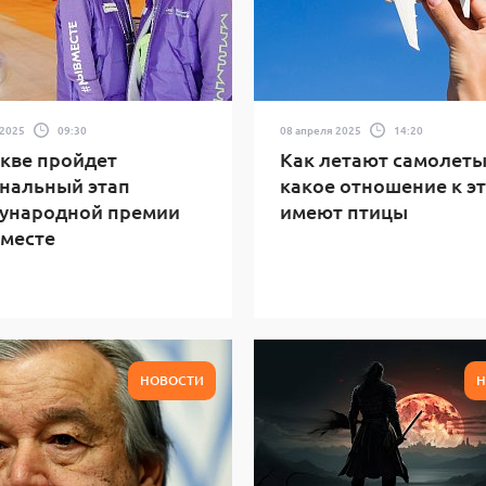
 2025
09:30
08 апреля 2025
14:20
кве пройдет
Как летают самолеты
нальный этап
какое отношение к э
ународной премии
имеют птицы
месте
НОВОСТИ
Н