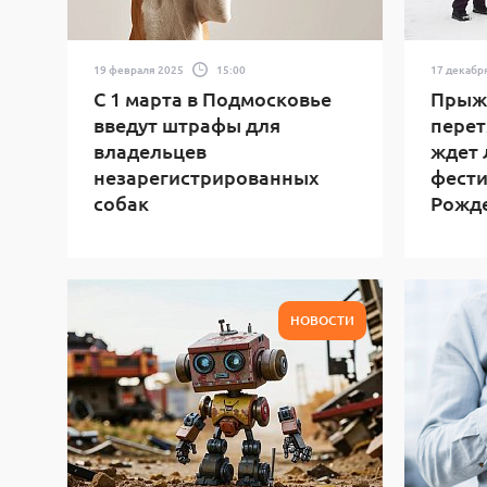
19 февраля 2025
15:00
17 декабр
С 1 марта в Подмосковье
Прыжк
введут штрафы для
перет
владельцев
ждет 
незарегистрированных
фести
собак
Рожд
НОВОСТИ