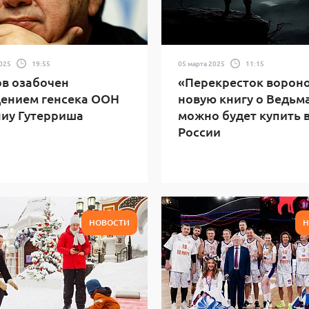
2025
19:55
05 марта 2025
11:15
в озабочен
«Перекресток вороно
ением генсека ООН
новую книгу о Ведьм
иу Гутерриша
можно будет купить 
России
НОВОСТИ
Н