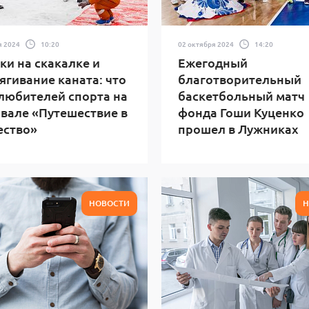
я 2024
10:20
02 октября 2024
14:20
и на скакалке и
Ежегодный
ягивание каната: что
благотворительный
любителей спорта на
баскетбольный матч
вале «Путешествие в
фонда Гоши Куценко
ество»
прошел в Лужниках
НОВОСТИ
Н