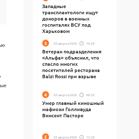
Западные
трансплантологи ищут
доноров в военных
госпиталях ВСУ под
Харьковом
02 августа 2026
10:50
ью
Ветеран подразделения
«Альфа» объяснил, что
спасло многих
посетителей ресторана
о
Balzi Rossi при взрыве
ные
02 августа 2026
00:35
Умер главный киношный
мафиози Голливуда
Винсент Пасторе
02 августа 2026
13:20