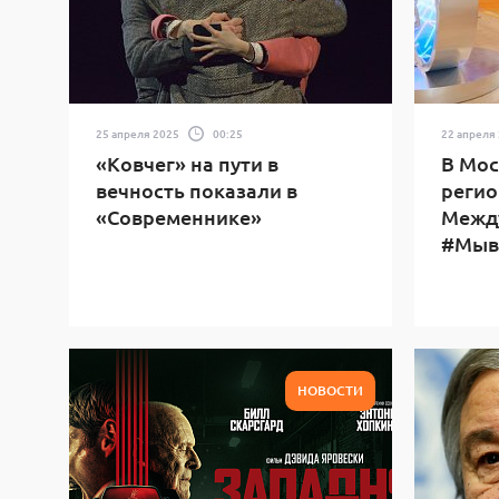
25 апреля 2025
00:25
22 апреля
«Ковчег» на пути в
В Мос
вечность показали в
регио
«Современнике»
Межд
#Мыв
НОВОСТИ