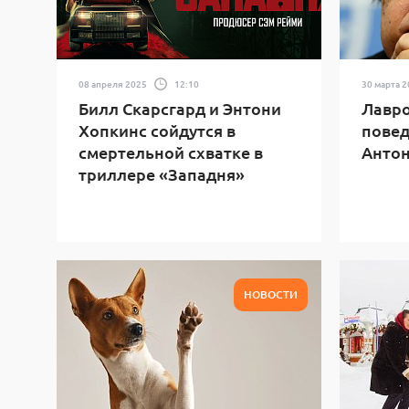
08 апреля 2025
12:10
30 марта 
Билл Скарсгард и Энтони
Лавро
Хопкинс сойдутся в
повед
смертельной схватке в
Антон
триллере «Западня»
НОВОСТИ