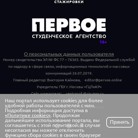
СТАЖИРОВКИ
О персональных данных пользователя
Номер свидетельства ЭЛ № ФС 77 – 76365. Выдано Федеральной службой
по надзору в сфере связи, информационных технологий и массовых
коммуникаций 26.07.2019.
Главный редактор: Виктория Кайнова,
editor@pervoe.online
Учредитель: ГБУ г. Москвы «ГЦПиКР»
Сайт учредителя:
centrprof.dtoiv.mos.ru
Наш портал использует cookies для более
Обращения граждан учредителю:
удобной работы пользователей с ним.
centrprof.dtoiv.mos.ru/public_reception/
Подробная информация доступна в
«Политике cookies»
. Продолжая
дальнейшее использование портала, вы
Принять
соглашаетесь с этой политикой. В случае
несогласия вы можете отключить
функцию сбора cookies в своем браузере