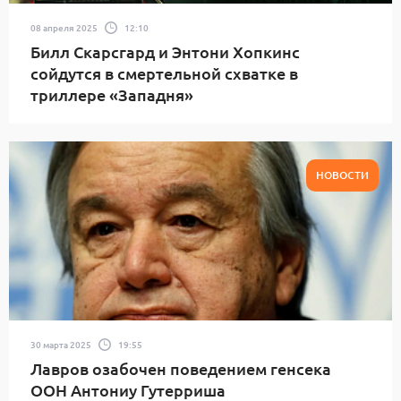
08 апреля 2025
12:10
Билл Скарсгард и Энтони Хопкинс
сойдутся в смертельной схватке в
триллере «Западня»
НОВОСТИ
30 марта 2025
19:55
Лавров озабочен поведением генсека
ООН Антониу Гутерриша