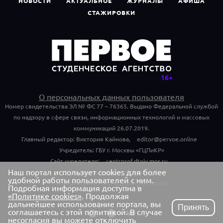
НОВОСТИ
АКТУАЛЬНОЕ
ЖУРНАЛЫ
АФИША
СТАЖИРОВКИ
О персональных данных пользователя
Номер свидетельства ЭЛ № ФС 77 – 76365. Выдано Федеральной службой
по надзору в сфере связи, информационных технологий и массовых
коммуникаций 26.07.2019.
Главный редактор: Виктория Кайнова,
editor@pervoe.online
Учредитель: ГБУ г. Москвы «ГЦПиКР»
Сайт учредителя:
centrprof.dtoiv.mos.ru
Наш портал использует cookies для более
Обращения граждан учредителю:
удобной работы пользователей с ним.
centrprof.dtoiv.mos.ru/public_reception/
Подробная информация доступна в
«Политике cookies»
. Продолжая
дальнейшее использование портала, вы
Принять
соглашаетесь с этой политикой. В случае
несогласия вы можете отключить