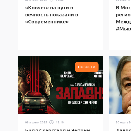
«Ковчег» на пути в
В Мос
вечность показали в
регио
«Современнике»
Межд
#Мыв
НОВОСТИ
08 апреля 2025
12:10
30 марта 
Билл Скарсгард и Энтони
Лавро