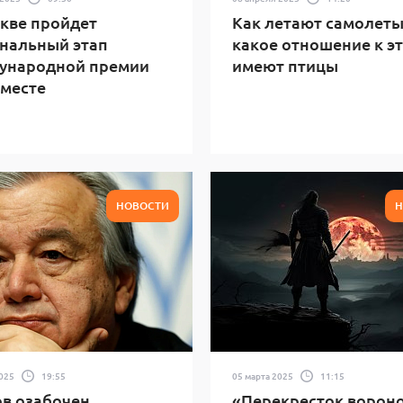
кве пройдет
Как летают самолеты
нальный этап
какое отношение к э
ународной премии
имеют птицы
месте
НОВОСТИ
Н
2025
19:55
05 марта 2025
11:15
в озабочен
«Перекресток вороно