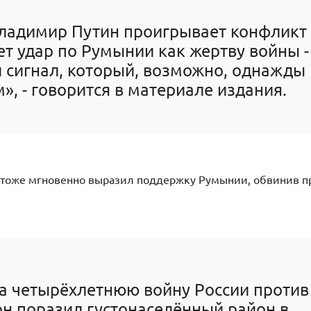
Владимир Путин проигрывает конфликт
ет удар по Румынии как жертву войны -
й сигнал, который, возможно, однажды
», - говорится в материале издания.
 тоже мгновенно выразил поддержку Румынии, обвинив п
за четырёхлетнюю войну России против
он поразил густонаселённый район в