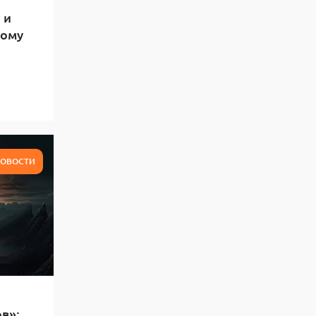
 и
тому
ОВОСТИ
в»: