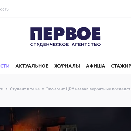
ость
СТИ
АКТУАЛЬНОЕ
ЖУРНАЛЫ
АФИША
СТАЖИ
ти
Студент в теме
Экс-агент ЦРУ назвал вероятные последс