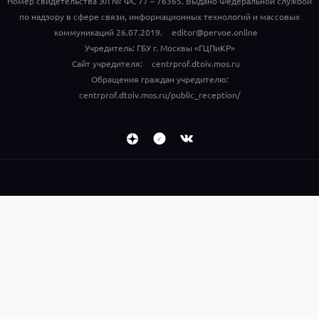
Номер свидетельства ЭЛ № ФС 77 – 76365. Выдано Федеральной службой
по надзору в сфере связи, информационных технологий и массовых
коммуникаций 26.07.2019.
editor@pervoe.online
Учредитель: ГБУ г. Москвы «ГЦПиКР»
Сайт учредителя:
centrprof.dtoiv.mos.ru
Обращения граждан учредителю:
centrprof.dtoiv.mos.ru/public_reception/