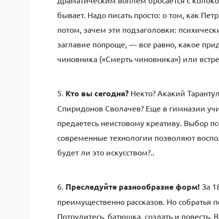
драматическим воплем бросается с колокол
бывает. Надо писать просто: о том, как Пе
потом, зачем эти подзаголовки: психически
заглавие попроще, — все равно, какое при
чиновника («Смерть чиновника») или встре
5.
Кто вы сегодня?
Некто? Акакий Таранту
Спиридонов Сволачев? Еще в гимназии учит
предаетесь неистовому креативу. Выбор пс
современные технологии позволяют воспо
будет ли это искусством?..
6.
Преследуйте разнообразие форм!
За 1
преимущественно рассказов. Но собратья 
Потрудитесь, батюшка, создать и повесть.