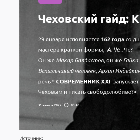
Чеховский гайд: 
162 года
29 января исполняется
со дн
мастера краткой формы,
А. Че
... Че?
Он же
Макар Балдастов
, он же
Гайка
Вспыльчивый человек
,
Архип Индейки
СОВРЕМЕННИК XXI
речь?!
запускает
Чеховым и писать свободолюбиво?»
31 января 2022
09:40
Источник: