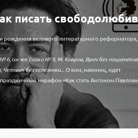
Как писать свободолюби
я рождения великого литературного реформатора,
 № 6
, он же
Гайка № 9
,
М. Ковров
,
Врач без пациентов
н
,
Человек без селезенки
... О ком, наконец, идет
 праздничный марафон «Как стать Антоном Павлов