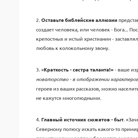
2.
Оставьте библейские аллюзии
предста
создает человека, или человек - Бога... П
крепостных и истый христианин - заставлял
любовь к колокольному звону.
3. «
Краткость - сестра таланта!»
- ваше и
новаторство - в отображении характеро
героев из ваших рассказов, можно населит
не кажутся многолюдными.
4.
Главный источник сюжетов - быт
. «Зач
Северному полюсу искать какого-то примир