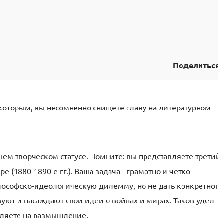
Поделитьс
 которым, вы несомненно снищете славу на литературном
ем творческом статусе. Помните: вы представляете трети
 (1880-1890-е гг.). Ваша задача - грамотно и четко
ософско-идеологическую дилемму, но не дать конкретно
вуют и насаждают свои идеи о войнах и мирах. Таков удел
вляете на размышление.