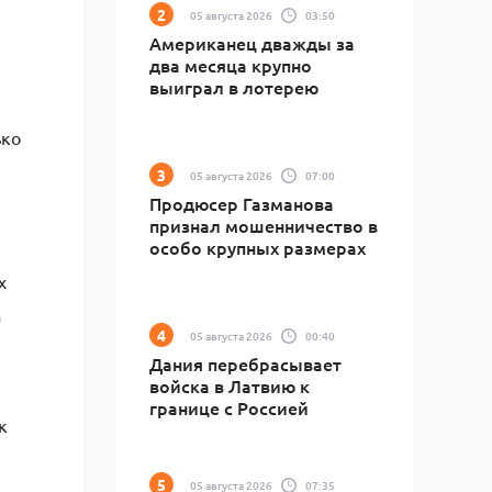
05 августа 2026
03:50
Американец дважды за
два месяца крупно
выиграл в лотерею
ько
05 августа 2026
07:00
Продюсер Газманова
признал мошенничество в
особо крупных размерах
х
а
05 августа 2026
00:40
Дания перебрасывает
войска в Латвию к
границе с Россией
к
05 августа 2026
07:35