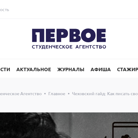
ость
СТИ
АКТУАЛЬНОЕ
ЖУРНАЛЫ
АФИША
СТАЖИ
енческое Агентство
Главное
Чеховский гайд: Как писать с