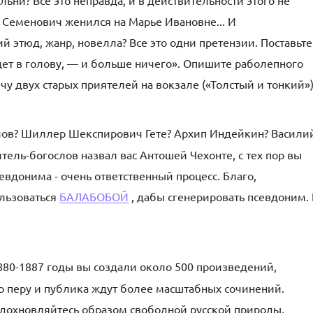
ьни? Все это неправда, и в действительности этого не
тр Семенович женился на Марье Ивановне... И
й этюд, жанр, новелла? Все это одни претензии. Поставьте
дет в голову, — и больше ничего». Опишите раболепного
чу двух старых приятелей на вокзале («Толстый и тонкий»)
лов? Шиллер Шекспирович Гете? Архип Индейкин? Васили
ель-богослов назвал вас Антошей Чехонте, с тех пор вы
евдонима - очень ответственный процесс. Благо,
льзоваться
БАЛАБОБОЙ
, дабы сгенерировать псевдоним.
880-1887 годы вы создали около 500 произведений,
по перу и публика ждут более масштабных сочинений.
 Вдохновляйтесь образом свободной русской природы,