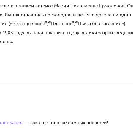
если к великой актрисе Марии Николаевне Ермоловой. О
е. Вы так отчаялись по молодости лет, что доселе ни один
ия («Безотцовщина"/"Платонов"/"Пьеса без заглавия»)
в 1903 году вы-таки покорите сцену великим произведен
ество.
gram-канал
— там еще больше важных новостей!