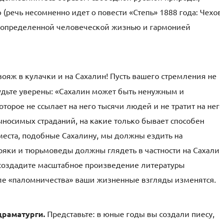
 (речь несомненно идет о повести «Степь» 1888 года: Чехо
еопределенной человеческой жизнью и гармонией
ояж в кулачки и на Сахалин! Пусть вашего стремления не
дьте уверены: «Сахалин может быть ненужным и
торое не ссылает на него тысячи людей и не тратит на нег
носимых страданий, на какие только бывает способен
еста, подобные Сахалину, мы должны ездить на
оряки и тюрьмоведы должны глядеть в частности на Сахали
 создадите масштабное произведение литературы
сле «паломничества» ваши жизненные взгляды изменятся.
 драматурги.
Представьте: в юные годы вы создали пиесу,