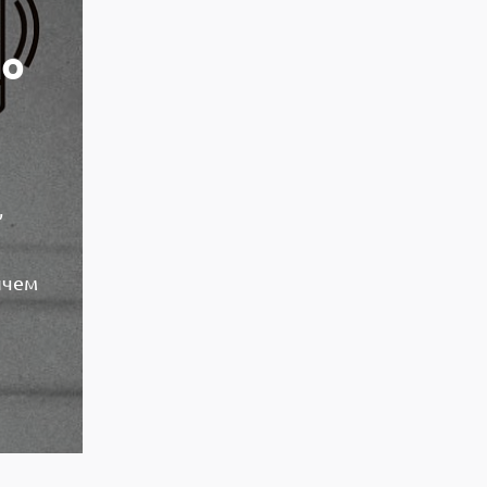
во
,
ичем