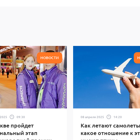
НОВОСТИ
Н
 2025
09:30
08 апреля 2025
14:20
кве пройдет
Как летают самолеты
нальный этап
какое отношение к э