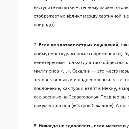
наступите на пятки «степному царю» Гоголю
отображает конфликт между хаотичной, н
природы).
7.
Если не хватает острых ощущений,
сакв
поймут обескураженные современники, бу
неинтересным только для того общества, ко
миллионов <…>. Сахалин — это место невы
человек вольный и подневольный. <…> в м
поклонение, как турки ездят в Мекку, а м
как военные на Севастополь». Позднее вы
документальной («Остров Сахалин»). А по
8.
Никогда не сдавайтесь, если метите в