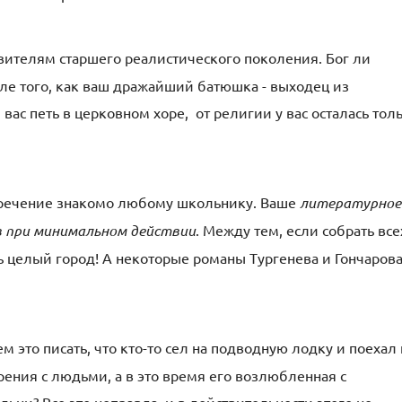
вителям старшего реалистического поколения. Бог ли
осле того, как ваш дражайший батюшка - выходец из
 вас петь в церковном хоре, от религии у вас осталась тол
зречение знакомо любому школьнику. Ваше
литературное
в при минимальном действии
. Между тем, если собрать все
ь целый город! А некоторые романы Тургенева и Гончаров
ем это писать, что кто-то сел на подводную лодку и поехал 
ения с людьми, а в это время его возлюбленная с