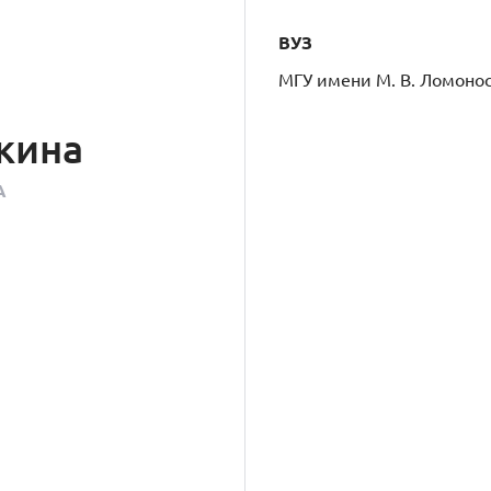
ВУЗ
МГУ имени М. В. Ломоно
кина
А