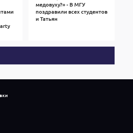
медовуху?» - В МГУ
нтами
поздравили всех студентов
и Татьян
arty
ВКИ