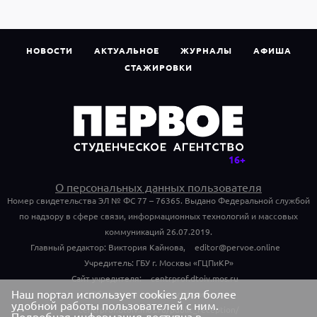
НОВОСТИ
АКТУАЛЬНОЕ
ЖУРНАЛЫ
АФИША
СТАЖИРОВКИ
О персональных данных пользователя
Номер свидетельства ЭЛ № ФС 77 – 76365. Выдано Федеральной службой
по надзору в сфере связи, информационных технологий и массовых
коммуникаций 26.07.2019.
Главный редактор: Виктория Кайнова,
editor@pervoe.online
Учредитель: ГБУ г. Москвы «ГЦПиКР»
Сайт учредителя:
centrprof.dtoiv.mos.ru
Наш портал использует cookies для более
Обращения граждан учредителю:
удобной работы пользователей с ним.
centrprof.dtoiv.mos.ru/public_reception/
Подробная информация доступна в