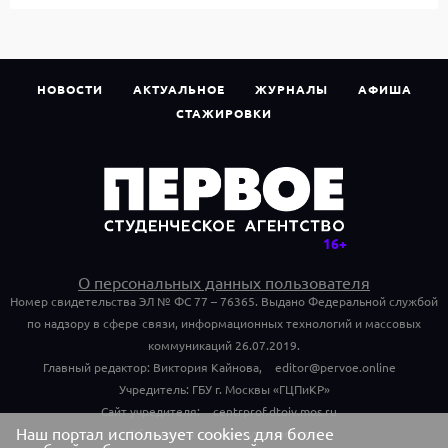
НОВОСТИ
АКТУАЛЬНОЕ
ЖУРНАЛЫ
АФИША
СТАЖИРОВКИ
О персональных данных пользователя
Номер свидетельства ЭЛ № ФС 77 – 76365. Выдано Федеральной службой
по надзору в сфере связи, информационных технологий и массовых
коммуникаций 26.07.2019.
Главный редактор: Виктория Кайнова,
editor@pervoe.online
Учредитель: ГБУ г. Москвы «ГЦПиКР»
Сайт учредителя:
centrprof.dtoiv.mos.ru
Наш портал использует cookies для более
Обращения граждан учредителю: