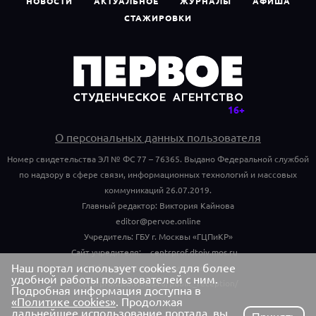
НОВОСТИ
АКТУАЛЬНОЕ
ЖУРНАЛЫ
АФИША
СТАЖИРОВКИ
О персональных данных пользователя
Номер свидетельства ЭЛ № ФС 77 – 76365. Выдано Федеральной службой
по надзору в сфере связи, информационных технологий и массовых
коммуникаций 26.07.2019.
Главный редактор: Виктория Кайнова
editor@pervoe.online
Учредитель: ГБУ г. Москвы «ГЦПиКР»
Сайт учредителя:
centrprof.dtoiv.mos.ru
Наш портал использует cookies для более
Обращения граждан учредителю:
удобной работы пользователей с ним.
centrprof.dtoiv.mos.ru/public_reception/
Подробная информация доступна в
«Политике cookies»
. Продолжая
дальнейшее использование портала, вы