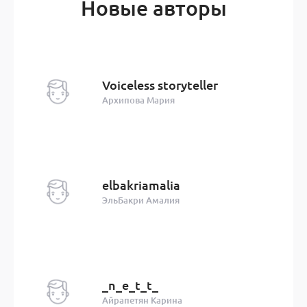
Новые авторы
Voiceless storyteller
Архипова Мария
elbakriamalia
ЭльБакри Амалия
_n_e_t_t_
Айрапетян Карина