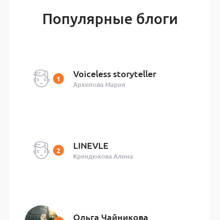
Популярные блоги
Voiceless storyteller
Архипова Мария
LINEVLE
Крендюкова Алина
Ольга Чайникова