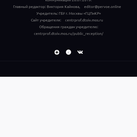
Главный редактор: Виктория Кайнова,
editor@pervoe.online
Учредитель: ГБУ г. Москвы «ГЦПиКР»
Сайт учредителя:
centrprof.dtoiv.mos.ru
Обращения граждан учредителю:
centrprof.dtoiv.mos.ru/public_reception/