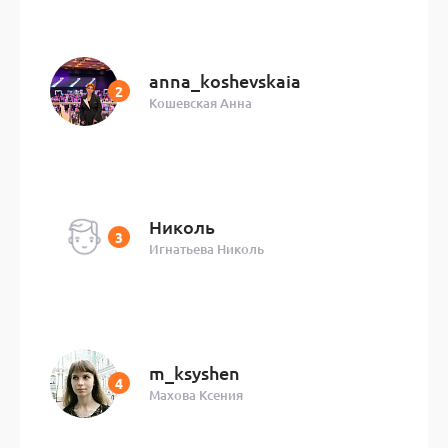
anna_koshevskaia
Кошевская Анна
Николь
Игнатьева Николь
m_ksyshen
Махова Ксения