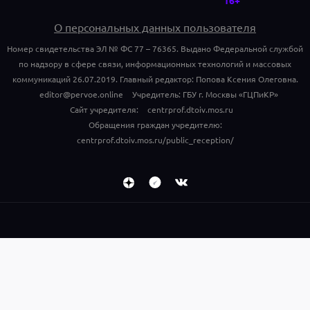
О персональных данных пользователя
Номер свидетельства ЭЛ № ФС 77 – 76365. Выдано Федеральной службой
по надзору в сфере связи, информационных технологий и массовых
коммуникаций 26.07.2019. Главный редактор: Попова Ксения Олеговна.
editor@pervoe.online
Учредитель: ГБУ г. Москвы «ГЦПиКР»
Сайт учредителя:
centrprof.dtoiv.mos.ru
Обращения граждан учредителю:
centrprof.dtoiv.mos.ru/public_reception/