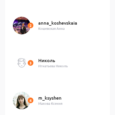
anna_koshevskaia
Кошевская Анна
Николь
Игнатьева Николь
m_ksyshen
Махова Ксения